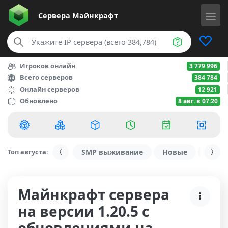
Сервера
Майнкрафт
Игроков онлайн
3 779 996
Всего серверов
384 784
Онлайн серверов
12 921
Обновлено
8 авг. в 07:20
Топ августа:
SMP выживание
Новые
С ду
Майнкрафт сервера
на версии 1.20.5 с