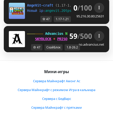
0
/
100
AngeVit-craft 
(1.17-1.21)
Новый ip:
angevit.20tps.ru
95.216.30.80:25631
47
1.17-1.21
59
/
500
 Advancius 
Network 
[1.8 - 26.2] 
SKYBLOCK
 + 
PRISON
 UPDATES OUT 
NOW
!
go.advancius.net
47
СкайБлок
1.8-26.2
Мини-игры
Сервера Майнкрафт Амонг Ас
Сервера Майнкрафт с режимом Игра в кальмара
Сервера с БедВарс
Сервера Майнкрафт с прятками