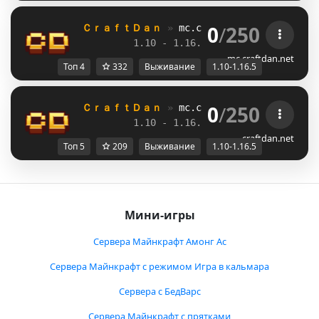
0
/
250
ＣｒａｆｔＤａｎ 
» 
mc.craftdan.net
//  
Выж
1.10 - 1.16.5         
//     
RPG
mc.craftdan.net
Топ 4
332
Выживание
1.10-1.16.5
0
/
250
ＣｒａｆｔＤａｎ 
» 
mc.craftdan.net
//  
Выж
1.10 - 1.16.5         
//     
RPG
craftdan.net
Топ 5
209
Выживание
1.10-1.16.5
Мини-игры
Сервера Майнкрафт Амонг Ас
Сервера Майнкрафт с режимом Игра в кальмара
Сервера с БедВарс
Сервера Майнкрафт с прятками