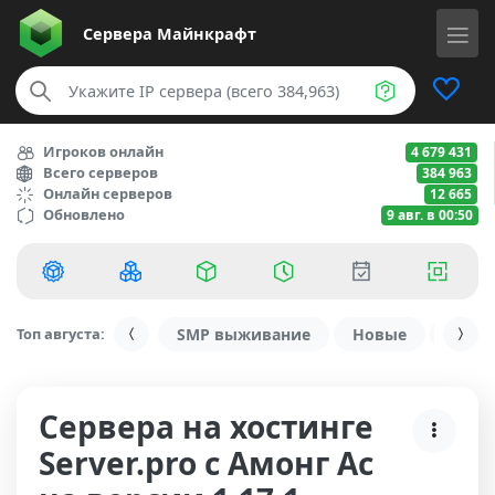
Сервера
Майнкрафт
Игроков онлайн
4 679 431
Всего серверов
384 963
Онлайн серверов
12 665
Обновлено
9 авг. в 00:50
Топ августа:
SMP выживание
Новые
С ду
Сервера на хостинге
Server.pro с Амонг Ас