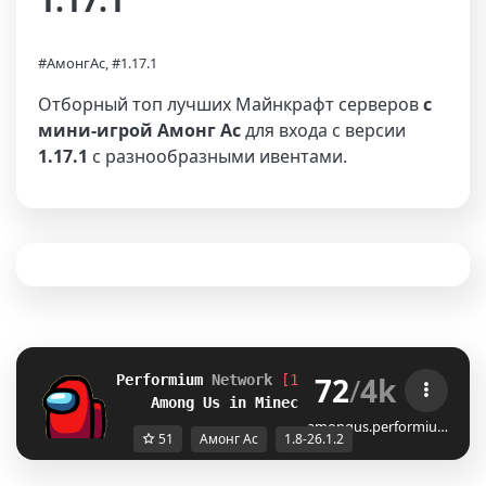
1.17.1
#АмонгАс, #1.17.1
Отборный топ лучших Майнкрафт серверов
с
мини-игрой Амонг Ас
для входа с версии
1.17.1
с разнообразными ивентами.
72
/
4k
Performium 
Network
[1.8-26.1.2] 
NEW SERVER
Among Us in Minecraft
amongus.performiu…
51
Амонг Ас
1.8-26.1.2