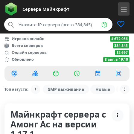
Сервера
Майнкрафт
Игроков онлайн
4 672 056
Всего серверов
384 845
Онлайн серверов
12 697
Обновлено
8 авг. в 19:10
Топ августа:
SMP выживание
Новые
С ду
Майнкрафт сервера с
Амонг Ас на версии