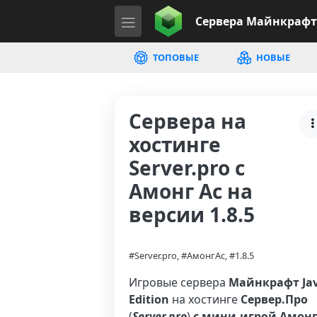
Сервера
Майнкрафт
ТОПОВЫЕ
НОВЫЕ
Сервера на
хостинге
Server.pro с
Амонг Ас на
версии 1.8.5
#Server.pro, #АмонгАс, #1.8.5
Игровые сервера
Майнкрафт Ja
Edition
на хостинге
Сервер.Про
(
Server.pro
)
с мини-игрой Амон