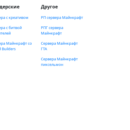
дерские
Другое
ера с креативом
РП сервера Майнкрафт
ера с битвой
РПГ сервера
ителей
Майнкрафт
ера Майнкрафт со
Сервера Майнкрафт
 Builders
ГТА
Сервера Майнкрафт
пиксельмон