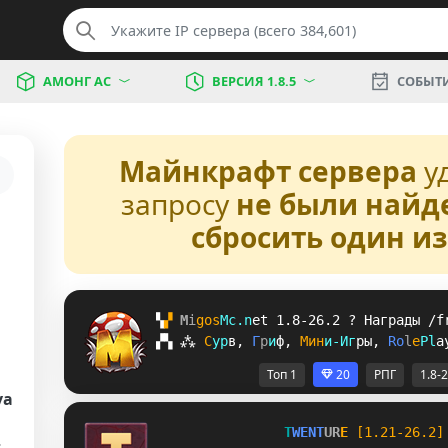
АМОНГ АС
ВЕРСИЯ 1.8.5
СОБЫТ
Майнкрафт сервера
у
запросу
не были найд
сбросить один и
▚
▞ 
M
i
g
o
s
M
c
.
n
e
t 
1.8-26.2 
? 
Награды /f
▞
▚
⁂
С
у
р
в
, 
Г
р
и
ф
, 
М
и
н
и
-
И
г
р
ы
, 
R
o
l
e
P
l
a
Топ 1
20
РПГ
1.8-
va
T
W
E
N
T
U
R
E
[1.21-26.2]
г