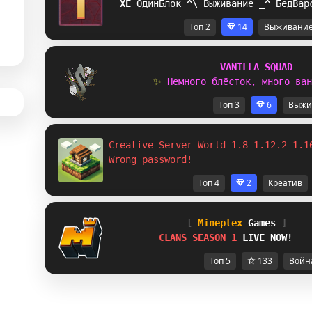
K[
ОдинБлок
X
A
Выживание
C
F
БедВар
Топ 2
14
Выживани
V
A
N
I
L
L
A
S
Q
U
A
D
✨ 
Н
е
м
н
о
г
о
б
л
ё
с
т
о
к
,
м
н
о
г
о
в
а
н
Топ 3
6
Выжи
Creative Server World 1.8-1.12.2-1.1
Wrong password! 
Топ 4
2
Креатив
[
Mineplex
Games
]
CLANS SEASON 1 
LIVE NOW!
Топ 5
133
Войн