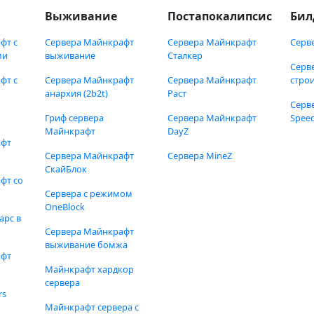
Выживание
Постапокалипсис
Бил
фт с
Сервера Майнкрафт
Сервера Майнкрафт
Серв
ми
выживание
Сталкер
Серв
фт с
Сервера Майнкрафт
Сервера Майнкрафт
стро
анархия (2b2t)
Раст
Серв
Гриф сервера
Сервера Майнкрафт
Speed
Майнкрафт
DayZ
афт
Сервера Майнкрафт
Сервера MineZ
СкайБлок
фт со
Сервера с режимом
OneBlock
арс в
Сервера Майнкрафт
выживание бомжа
афт
Майнкрафт хардкор
сервера
rs
Майнкрафт сервера с