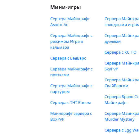
Мини-игры
Сервера Майнкрафт
Сервера Майнкра
Амонг Ас
голодными игра
Сервера Майнкрафт с
Сервера Майнкра
режимом Игра в
дуэлями
кальмара
Сервера с КС: ГО
Сервера с БедВарс
Сервера Майнкр
Сервера Майнкрафт с
SkyPvP
прятками
Сервера Майнкра
Сервера Майнкрафт с
СкайВарсом
паркуром
Сервера Браво Ст
Сервера с ТНТ Раном
Майнкрафт
Майнкрафт сервера с
Сервера Майнкр
BoxPvP
Murder Mystery
Сервера с Egg Wa