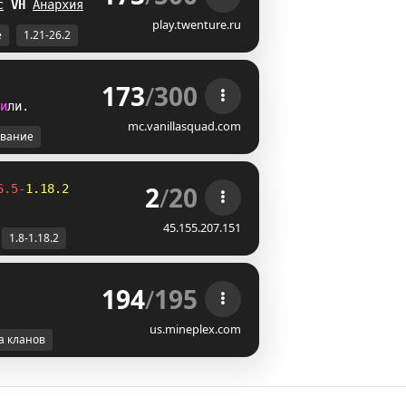
с
B
_
Анархия
JE
play.twenture.ru
е
1.21-26.2
173
/
300
и
л
и
.
mc.vanillasquad.com
вание
2
/
20
6.5-
1.18.2
45.155.207.151
1.8-1.18.2
194
/
195
us.mineplex.com
а кланов