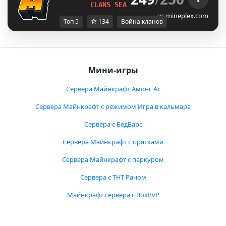
CLANS SEASON 1 
LIVE NOW!
us.mineplex.com
Топ 5
134
Война кланов
Мини-игры
Сервера Майнкрафт Амонг Ас
Сервера Майнкрафт с режимом Игра в кальмара
Сервера с БедВарс
Сервера Майнкрафт с прятками
Сервера Майнкрафт с паркуром
Сервера с ТНТ Раном
Майнкрафт сервера с BoxPvP