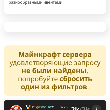
разнообразными ивентами.
Майнкрафт сервера
удовлетворяющие запросу
не были найдены
,
попробуйте
сбросить
один из фильтров
.
2k
/
2k
▚
▞ 
M
i
g
o
s
M
c
.
n
e
t 
1.8-26.2 
? 
Награды /free