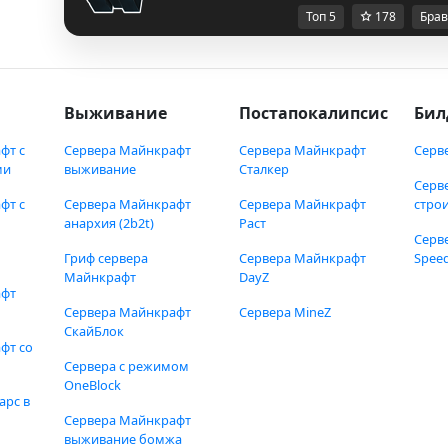
Топ 5
178
Брав
Выживание
Постапокалипсис
Бил
фт с
Сервера Майнкрафт
Сервера Майнкрафт
Серв
ми
выживание
Сталкер
Серв
фт с
Сервера Майнкрафт
Сервера Майнкрафт
стро
анархия (2b2t)
Раст
Серв
Гриф сервера
Сервера Майнкрафт
Speed
Майнкрафт
DayZ
афт
Сервера Майнкрафт
Сервера MineZ
СкайБлок
фт со
Сервера с режимом
OneBlock
арс в
Сервера Майнкрафт
выживание бомжа