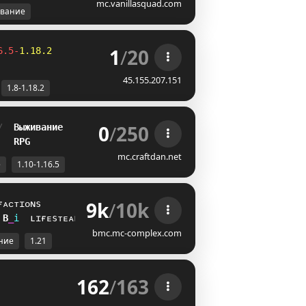
mc.vanillasquad.com
вание
1
/
20
6.5-
1.18.2
45.155.207.151
1.8-1.18.2
0
/
250
/  
Выживание
   
RPG
mc.craftdan.net
е
1.10-1.16.5
9k
/
10k
ғᴀᴄᴛɪᴏɴs
P
S
i
ʟɪғᴇsᴛᴇᴀʟ
bmc.mc-complex.com
ние
1.21
162
/
163