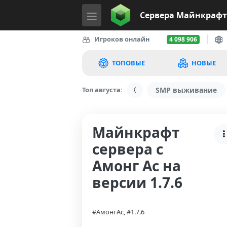
Сервера
Майнкрафт
Игроков онлайн
4 098 906
ТОПОВЫЕ
НОВЫЕ
Топ августа:
SMP выживание
Майнкрафт
сервера с
Амонг Ас на
версии 1.7.6
#АмонгАс, #1.7.6