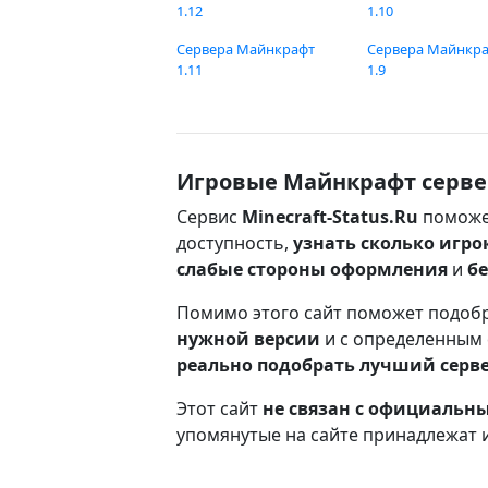
1.12
1.10
Сервера Майнкрафт
Сервера Майнкр
1.11
1.9
Игровые Майнкрафт серве
Сервис
Minecraft-Status.Ru
поможе
доступность,
узнать сколько игро
слабые стороны оформления
и
б
Помимо этого сайт поможет подоб
нужной версии
и с определенным
реально подобрать лучший серв
Этот сайт
не связан с официаль
упомянутые на сайте принадлежат 