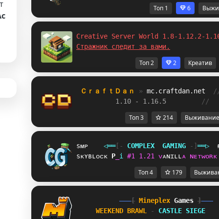
т
Топ 1
6
Выжи
Ас
Creative Server World 1.8-1.12.2-1.1
Cтражник следит за вами.
Топ 2
2
Креатив
ＣｒａｆｔＤａｎ 
» 
mc.craftdan.net
/
1.10 - 1.16.5         
//  
Топ 3
214
Выживани
sᴍᴘ
◁
═
═
[‐
C
O
M
P
L
E
X
G
A
M
I
N
G
‐]
═
═
▷
sᴋʏʙʟᴏᴄᴋ
A
B
i
#
1
1
.
2
1
ᴠ
ᴀ
ɴ
ɪ
ʟ
ʟ
ᴀ
ɴ
ᴇ
ᴛ
ᴡ
ᴏ
ʀ
ᴋ
Топ 4
179
Выжива
[
Mineplex
Games
]
WEEKEND BRAWL 
- 
CASTLE SIEGE