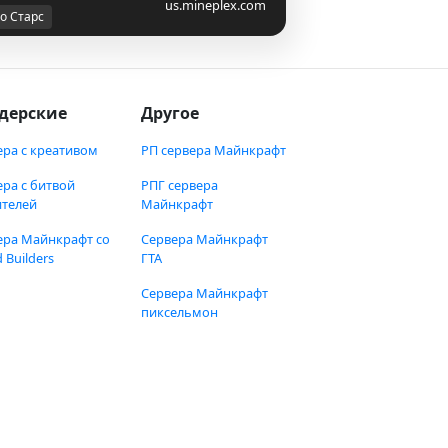
us.mineplex.com
о Старс
дерские
Другое
ера с креативом
РП сервера Майнкрафт
ера с битвой
РПГ сервера
ителей
Майнкрафт
ера Майнкрафт со
Сервера Майнкрафт
 Builders
ГТА
Сервера Майнкрафт
пиксельмон