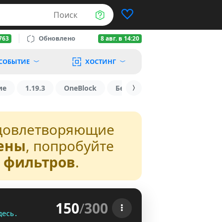
Поиск
Обновлено
763
8 авг. в 14:20
СОБЫТИЕ
ХОСТИНГ
ие
1.19.3
OneBlock
БедВарс
1.16
1.8.2
довлетворяющие
ены
, попробуйте
з фильтров
.
150
/
300
д
е
с
ь
.