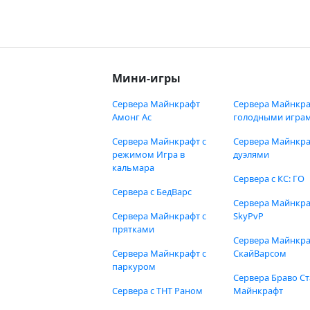
Мини-игры
Сервера Майнкрафт
Сервера Майнкра
Амонг Ас
голодными игра
Сервера Майнкрафт с
Сервера Майнкра
режимом Игра в
дуэлями
кальмара
Сервера с КС: ГО
Сервера с БедВарс
Сервера Майнкр
Сервера Майнкрафт с
SkyPvP
прятками
Сервера Майнкра
Сервера Майнкрафт с
СкайВарсом
паркуром
Сервера Браво Ст
Сервера с ТНТ Раном
Майнкрафт