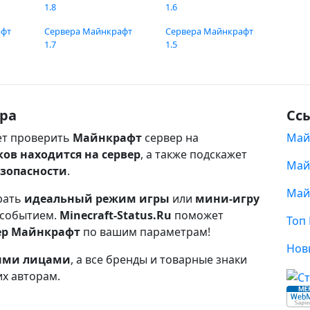
1.8
1.6
афт
Сервера Майнкрафт
Сервера Майнкрафт
1.7
1.5
ра
Сс
т проверить
Майнкрафт
сервер на
Май
ков находится на сервер
, а также подскажет
Май
езопасности
.
Май
рать
идеальный режим игры
или
мини-игру
 событием.
Minecraft-Status.Ru
поможет
Топ
ер Майнкрафт
по вашим параметрам!
Нов
ными лицами
, а все бренды и товарные знаки
их авторам.