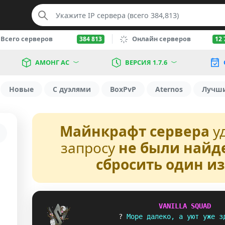
Всего серверов
Онлайн серверов
384 813
12 
АМОНГ АС
ВЕРСИЯ 1.7.6
Новые
С дуэлями
BoxPvP
Aternos
Лучш
Майнкрафт сервера
у
запросу
не были найд
сбросить один и
V
A
N
I
L
L
A
S
Q
U
A
D
? 
М
о
р
е
д
а
л
е
к
о
,
а
у
ю
т
у
ж
е
з