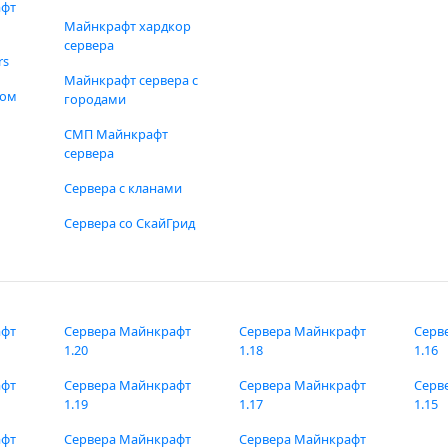
афт
Майнкрафт хардкор
сервера
rs
Майнкрафт сервера с
фом
городами
СМП Майнкрафт
сервера
Сервера с кланами
Сервера со СкайГрид
афт
Сервера Майнкрафт
Сервера Майнкрафт
Серв
1.20
1.18
1.16
афт
Сервера Майнкрафт
Сервера Майнкрафт
Серв
1.19
1.17
1.15
афт
Сервера Майнкрафт
Сервера Майнкрафт