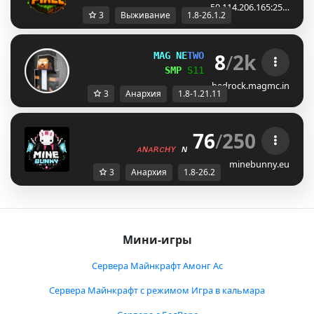
50.114.206.165:25…
3
Выживание
1.8-26.1.2
8
/
2k
M
A
G
N
E
T
W
O
R
K
[1.8-1.21.11]
S
M
P
S
1
1
● 
Anarchy
 v6
bedrock.magmc.in
3
Анархия
1.8-1.21.11
76
/
250
ᴍɪɴᴇʙᴜɴɴʏ.ᴇᴜ         
ᴀɴᴀʀᴄʜʏ 
ɴᴇᴡ 
ꜱᴇᴀꜱᴏɴ 
ʟᴀᴜɴᴄʜᴇᴅ!
minebunny.eu
3
Анархия
1.8-26.2
Мини-игры
Сервера Майнкрафт Амонг Ас
Сервера Майнкрафт с режимом Игра в кальмара