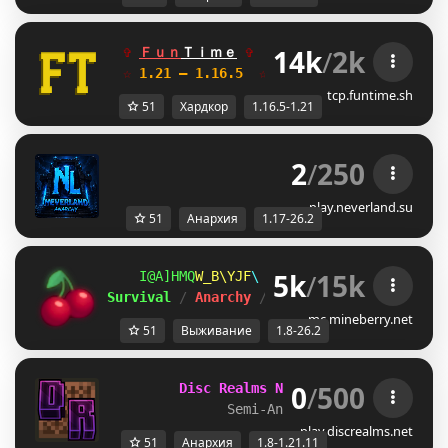
14k
/
2k
✞ 
Ｆｕｎ
Ｔｉｍｅ
✞   
ГРИФЕРСКИЙ
\P
АНАРХИЯ
☆
 1.21 — 1.16.5  
☆    
Глобальное обновле
tcp.funtime.sh
51
Хардкор
1.16.5-1.21
2
/
250
NeverLand        
[1
play.neverland.su
51
Анархия
1.17-26.2
5k
/
15k
N_VR_XV
]]XYWOX
@
ＭＩＮＥ
ＢＥＲＲＹ 
⋆ 
1.8
Survival 
/ 
Anarchy 
/ 
BedWars 
/ 
SkyWars 
/ 
K
mc.mineberry.net
51
Выживание
1.8-26.2
0
/
500
Disc Realms Network
 [1.8 - 1.21.1
Semi-Anarchy Season 1 soon!
play.discrealms.net
51
Анархия
1.8-1.21.11