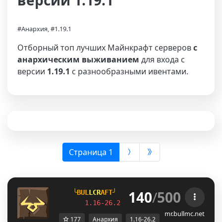
версии 1.19.1
#Анархия, #1.19.1
Отборный топ лучших Майнкрафт серверов
с
анархическим выживанием
для входа с
версии
1.19.1
с разнообразными ивентами.
(выбрана)
Страница 1
140
/
500
╰B
U
L
L
C
R
A
F
T╯         
ВАЙП СЕРВЕРА 
1.16-26.2                 
АНАРХИЯ
mr.bullmc.net
177
Анархия
1.16-26.2