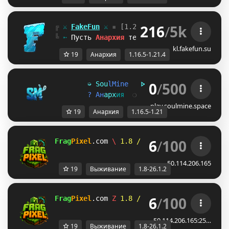
216
/
5k
╔ 
⚔ 
FakeFun
 ⚔ 
▪ 
[1.21.4-1.16.5]
╚ 
➵ 
Пусть 
Анархия 
течёт по твоим жилам!   
kl.fakefun.su
19
Анархия
1.16.5-1.21.4
0
/
500
➭
S
o
u
l
M
i
n
e
⋉
1
.
1
6
.
5
-
1
.
2
1
⋊
?
А
н
а
р
х
и
я
❍
t
.
m
e
/
S
M
A
n
a
r
с
h
y
play.soulmine.space
19
Анархия
1.16.5-1.21
6
/
100
Frag
Pixel
.com 
T
 1.8 / 26.1.2 
O
Survival 
/ 
S
50.114.206.165
19
Выживание
1.8-26.1.2
6
/
100
Frag
Pixel
.com 
D
 1.8 / 26.1.2 
F
Survival 
/ 
S
50.114.206.165:25…
19
Выживание
1.8-26.1.2