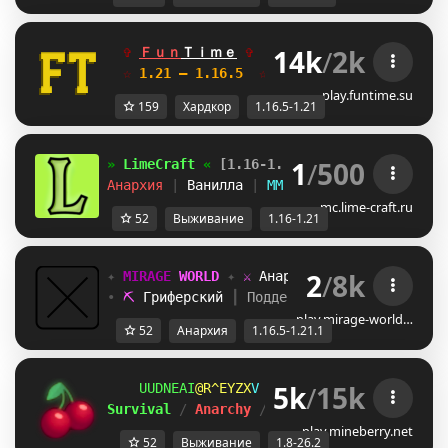
14k
/
2k
✞ 
Ｆｕｎ
Ｔｉｍｅ
✞   
ГРИФЕРСКИЙ
Y@
АНАРХИЯ
☆
 1.21 — 1.16.5  
☆    
Глобальное обновле
play.funtime.su
159
Хардкор
1.16.5-1.21
1
/
500
» 
LimeCraft 
« 
[1.16-1.21]
Анархия 
| 
Ванилла 
| 
MMO 
| 
СКИДКИ
mc.lime-craft.ru
52
Выживание
1.16-1.21
2
/
8k
✦ 
MIRAGE 
WORLD 
✦ 
⚔ 
Анархия 
✦
• 
⛏ 
Гриферский 
┃ 
Поддержка: 
1.16.5 - 1.21.
play.mirage-world…
52
Анархия
1.16.5-1.21.1
5k
/
15k
]PDGDSC
IWTP^[U
O
ＭＩＮＥ
ＢＥＲＲＹ 
⋆ 
1.8
Survival 
/ 
Anarchy 
/ 
BedWars 
/ 
SkyWars 
/ 
K
play.mineberry.net
52
Выживание
1.8-26.2