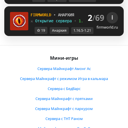
2
/
69
F
I
R
M
W
O
R
L
D
•
АНАРХИЯ
⚔ 
Открытие сервера 
•
1.16.5-1.21.x
firmworld.ru
19
Анархия
1.16.5-1.21
Мини-игры
Сервера Майнкрафт Амонг Ас
Сервера Майнкрафт с режимом Игра в кальмара
Сервера с БедВарс
Сервера Майнкрафт с прятками
Сервера Майнкрафт с паркуром
Сервера с ТНТ Раном