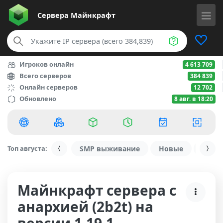
Сервера
Майнкрафт
Игроков онлайн
4 613 709
Всего серверов
384 839
Онлайн серверов
12 702
Обновлено
8 авг. в 18:20
Топ августа:
SMP выживание
Новые
С ду
Майнкрафт сервера с
анархией (2b2t) на