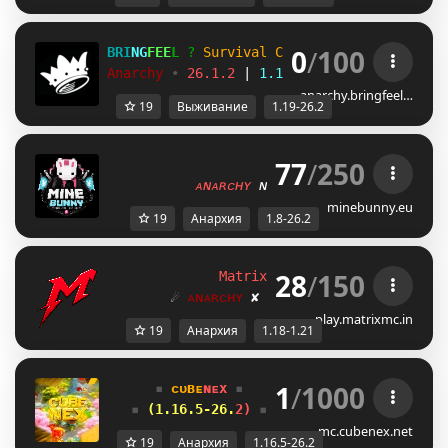
0
/
100
BRI
NG
FEE
L 
? 
Survival Custom! 
?
Anarchy 
• 
26.1.2 
| 
1.19.x 
• 
26.2
anarchy.bringfeel…
19
Выживание
1.19-26.2
77
/
250
ᴍɪɴᴇʙᴜɴɴʏ.ᴇᴜ         
ᴀɴᴀʀᴄʜʏ 
ɴᴇᴡ 
ꜱᴇᴀꜱᴏɴ 
ʟᴀᴜɴᴄʜᴇᴅ!
minebunny.eu
19
Анархия
1.8-26.2
28
/
150
M
a
t
r
i
x
N
e
t
w
o
r
k
[1.18-1.21.X]
☄
ᴀɴᴀʀᴄʜʏ
 ✘ 
ᴘʀᴀᴄᴛɪᴄᴇ
 ✘ 
ʟɪғᴇsᴛᴇᴀʟ
☄
play.matrixmc.in
19
Анархия
1.18-1.21
1
/
1000
▪
ᴄ
ᴜ
ʙ
ᴇ
ɴ
ᴇ
x
▪
А
н
а
р
х
и
я
▪
(
1
.
1
6
.
5
-
2
6
.
2
)
▪
П
О
Д
А
Р
О
К
-
/
F
R
E
E
mc.cubenex.net
19
Анархия
1.16.5-26.2