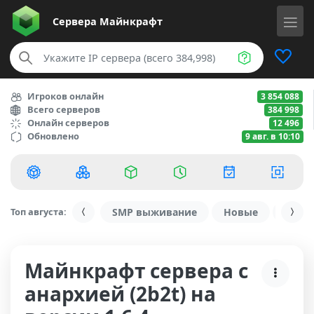
Сервера
Майнкрафт
Игроков онлайн
3 854 088
Всего серверов
384 998
Онлайн серверов
12 496
Обновлено
9 авг. в 10:10
Топ августа:
SMP выживание
Новые
С ду
Майнкрафт сервера с
анархией (2b2t) на