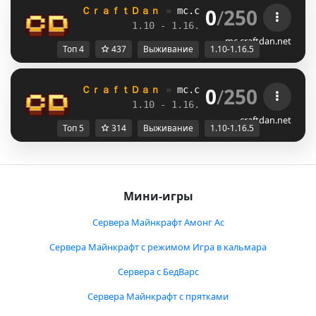
0
/
250
ＣｒａｆｔＤａｎ 
» 
mc.craftdan.net
//  
Выж
1.10 - 1.16.5         
//     
RPG
mc.craftdan.net
Топ 4
437
Выживание
1.10-1.16.5
0
/
250
ＣｒａｆｔＤａｎ 
» 
mc.craftdan.net
//  
Выж
1.10 - 1.16.5         
//     
RPG
craftdan.net
Топ 5
314
Выживание
1.10-1.16.5
Мини-игры
Сервера Майнкрафт Амонг Ас
Сервера Майнкрафт с режимом Игра в кальмара
Сервера с БедВарс
Сервера Майнкрафт с прятками