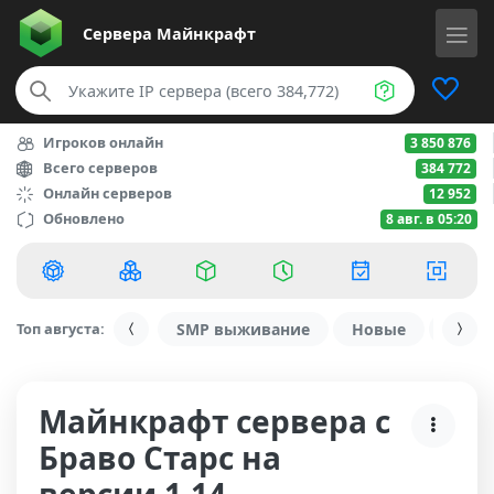
Сервера
Майнкрафт
Игроков онлайн
3 850 876
Всего серверов
384 772
Онлайн серверов
12 952
Обновлено
8 авг. в 05:20
Топ августа:
SMP выживание
Новые
С ду
Майнкрафт сервера с
Браво Старс на