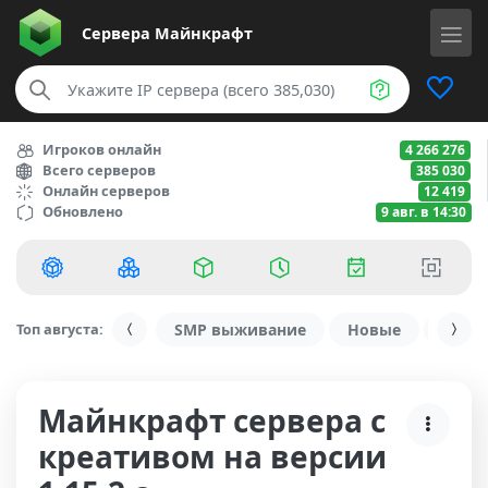
Сервера
Майнкрафт
Игроков онлайн
4 266 276
Всего серверов
385 030
Онлайн серверов
12 419
Обновлено
9 авг. в 14:30
Топ августа:
SMP выживание
Новые
С ду
Майнкрафт сервера с
креативом на версии