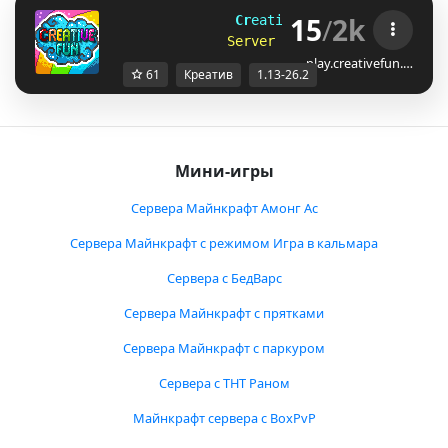
15
/
2k
C
r
e
a
t
i
v
e
F
u
n 
[1.13-26.2]
S
e
r
v
e
r
h
a
s
u
p
d
a
t
e
d
t
o
2
6
.
2
!
play.creativefun.…
61
Креатив
1.13-26.2
Мини-игры
Сервера Майнкрафт Амонг Ас
Сервера Майнкрафт с режимом Игра в кальмара
Сервера с БедВарс
Сервера Майнкрафт с прятками
Сервера Майнкрафт с паркуром
Сервера с ТНТ Раном
Майнкрафт сервера с BoxPvP