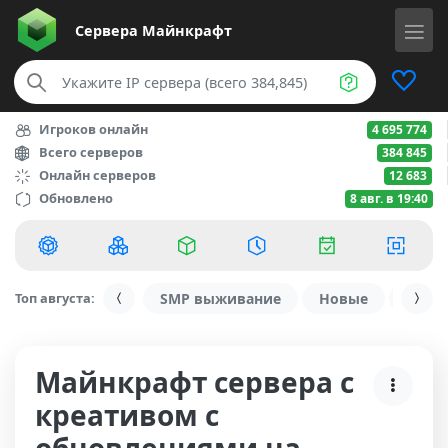
Сервера
Майнкрафт
Игроков онлайн
4 695 774
Всего серверов
384 845
Онлайн серверов
12 683
Обновлено
8 авг. в 19:40
Топ августа:
SMP выживание
Новые
С ду
Майнкрафт сервера с
креативом с