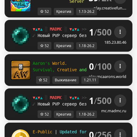
S
e
r
v
e
r
h
a
s
u
p
d
a
t
e
d
t
o
2
6
.
2
!
play.creativefun.…
52
Креатив
1.13-26.2
1
/
500
▼
▲
▼
▲
░
MADMC
░
▼
▲
▼
▲
>> Версия:
1.18
-
26.2
+
☄ Новый PVP сервер без креатива!
ЗАХОДИ 
185.23.80.46
52
Креатив
1.18-26.2
0
/
100
Aaron's 
World.
Survival, 
Creative 
and 
Vanilla 
was updated
play.mcaarons.world
52
Выживание
1.21.11
1
/
500
▼
▲
▼
▲
░
MADMC
░
▼
▲
▼
▲
>> Версия:
1.18
-
26.2
+
☄ Новый PVP сервер без креатива!
ЗАХОДИ 
mc.madmc.ru
52
Креатив
1.18-26.2
0
/
256
E-Public 
| 
Updated for Latest Version
Creat