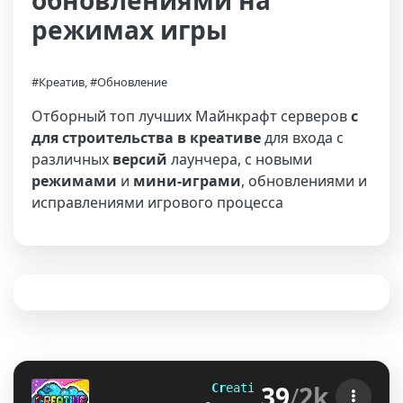
обновлениями на
режимах игры
#Креатив, #Обновление
Отборный топ лучших Майнкрафт серверов
с
для строительства в креативе
для входа с
различных
версий
лаунчера, с новыми
режимами
и
мини-играми
, обновлениями и
исправлениями игрового процесса
39
/
2k
C
r
e
a
t
i
v
e
F
u
n 
[1.13-26.2]