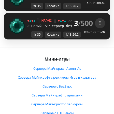
185.23.80.46
35
Креатив
1.18-26.2
3
/
500
▼
▲
▼
▲
░
MADMC
░
▼
▲
▼
▲
>> Версия:
1.18
-
26.2
+
☄ Новый PVP сервер без креатива!
ЗАХОДИ 
mc.madmc.ru
35
Креатив
1.18-26.2
Мини-игры
Сервера Майнкрафт Амонг Ас
Сервера Майнкрафт с режимом Игра в кальмара
Сервера с БедВарс
Сервера Майнкрафт с прятками
Сервера Майнкрафт с паркуром
Сервера с ТНТ Раном