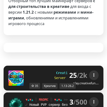
Отборный топ лучших Майнкрафт серверов
с
для строительства в креативе
для входа с
версии
1.21.2
с новыми
режимами
и
мини-
играми
, обновлениями и исправлениями
игрового процесса
25
/
2k
C
r
e
a
t
i
v
e
F
u
n 
[1.13-26.2]
S
e
r
v
e
r
h
a
s
u
p
d
a
t
e
d
t
o
2
6
.
2
!
play.creativefun.…
35
Креатив
1.13-26.2
3
/
500
▼
▲
▼
▲
░
MADMC
░
▼
▲
▼
▲
>> Версия:
1.18
-
26.2
+
☄ Новый PVP сервер без креатива!
ЗАХОДИ 