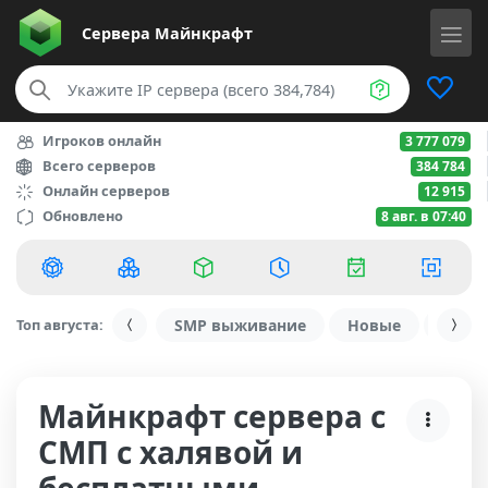
Сервера
Майнкрафт
Игроков онлайн
3 777 079
Всего серверов
384 784
Онлайн серверов
12 915
Обновлено
8 авг. в 07:40
Топ августа:
SMP выживание
Новые
С ду
Майнкрафт сервера с
СМП с халявой и