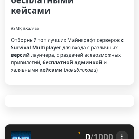
бесплатными
кейсами
#SMP, #Халява
Отборный топ лучших Майнкрафт серверов
с
Survival Multiplayer
для входа с различных
версий
лаунчера, с раздачей всевозможных
привилегий,
бесплатной админкой
и
халявными
кейсами
(
лакиблоками
)
0
/
1000
?
D
o
n
e
r
S
M
P
• 
Vanilla+