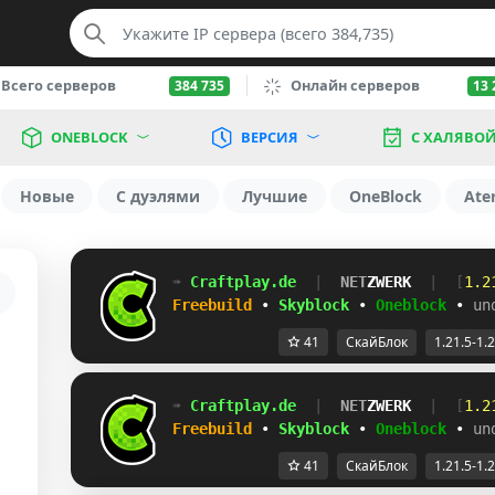
Всего серверов
Онлайн серверов
384 735
13 
ONEBLOCK
ВЕРСИЯ
С ХАЛЯВО
Новые
С дуэлями
Лучшие
OneBlock
Ate
➠
C
r
a
f
t
p
l
a
y
.
d
e
|
N
E
T
Z
W
E
R
K
|
[
1.2
Freebuild
•
Skyblock
•
Oneblock
•
un
41
СкайБлок
1.21.5-1.
➠
C
r
a
f
t
p
l
a
y
.
d
e
|
N
E
T
Z
W
E
R
K
|
[
1.2
Freebuild
•
Skyblock
•
Oneblock
•
un
41
СкайБлок
1.21.5-1.