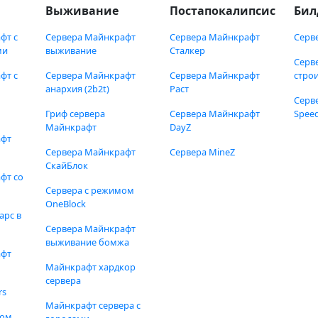
Выживание
Постапокалипсис
Бил
фт с
Сервера Майнкрафт
Сервера Майнкрафт
Серв
ми
выживание
Сталкер
Серв
фт с
Сервера Майнкрафт
Сервера Майнкрафт
стро
анархия (2b2t)
Раст
Серв
Гриф сервера
Сервера Майнкрафт
Speed
Майнкрафт
DayZ
афт
Сервера Майнкрафт
Сервера MineZ
СкайБлок
фт со
Сервера с режимом
OneBlock
арс в
Сервера Майнкрафт
выживание бомжа
афт
Майнкрафт хардкор
сервера
rs
Майнкрафт сервера с
фом