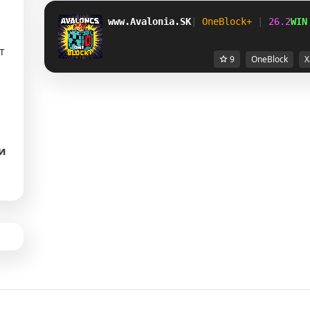
www.Avalonia.SK
| 
OneBlock+ 
| 
26.2
WIN
т
9
OneBlock
Х
и