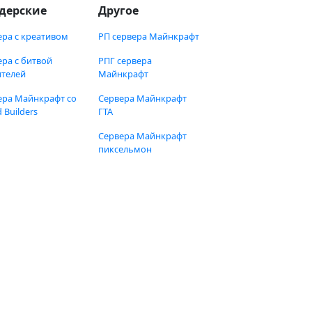
дерские
Другое
ера с креативом
РП сервера Майнкрафт
ера с битвой
РПГ сервера
ителей
Майнкрафт
ера Майнкрафт со
Сервера Майнкрафт
 Builders
ГТА
Сервера Майнкрафт
пиксельмон