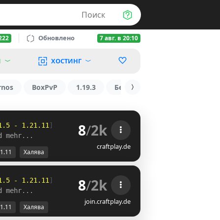
Поиск
Обновлено
222
7 авг. в 20:10
Й
ХОСТИНГ
rnos
BoxPvP
1.19.3
БедВарс
1.16
1.8.2
8
/
2k
1.5
-
1.21.11
]
d mehr...
craftplay.de
21.11
Халява
8
/
2k
1.5
-
1.21.11
]
d mehr...
join.craftplay.de
21.11
Халява