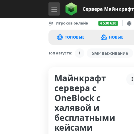
Сервера
Майнкрафт
Игроков онлайн
4 530 630
ТОПОВЫЕ
НОВЫЕ
Топ августа:
SMP выживание
Майнкрафт
сервера с
OneBlock с
халявой и
бесплатными
кейсами