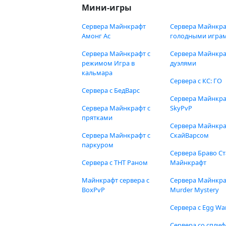
Мини-игры
Сервера Майнкрафт
Сервера Майнкра
Амонг Ас
голодными игра
Сервера Майнкрафт с
Сервера Майнкра
режимом Игра в
дуэлями
кальмара
Сервера с КС: ГО
Сервера с БедВарс
Сервера Майнкр
Сервера Майнкрафт с
SkyPvP
прятками
Сервера Майнкра
Сервера Майнкрафт с
СкайВарсом
паркуром
Сервера Браво Ст
Сервера с ТНТ Раном
Майнкрафт
Майнкрафт сервера с
Сервера Майнкр
BoxPvP
Murder Mystery
Сервера с Egg Wa
Сервера со спли