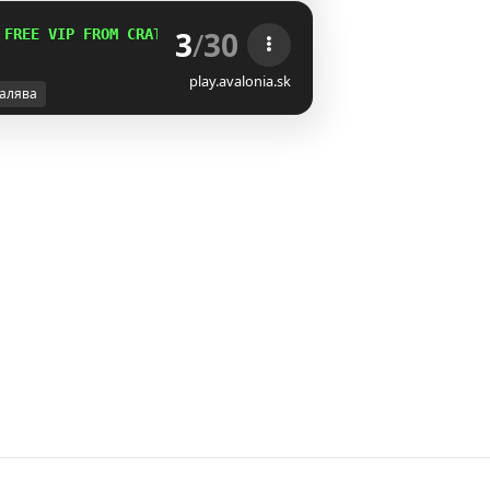
3
/
30
 FREE VIP FROM CRATES
 /VOTE 
play.avalonia.sk
алява