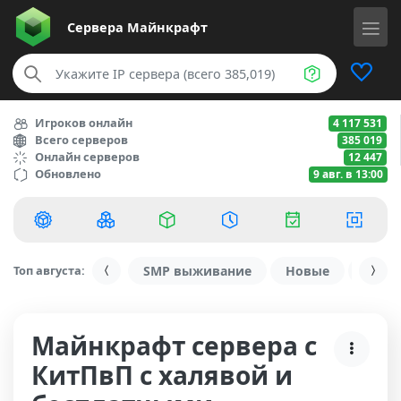
Сервера
Майнкрафт
Игроков онлайн
4 117 531
Всего серверов
385 019
Онлайн серверов
12 447
Обновлено
9 авг. в 13:00
Топ августа:
SMP выживание
Новые
С ду
Майнкрафт сервера с
КитПвП с халявой и