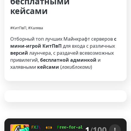
бесплатными
кейсами
#КитПвП, #Халява
Отборный топ лучших Майнкрафт серверов
с
мини-игрой КитПвП
для входа с различных
версий
лаунчера, с раздачей всевозможных
привилегий,
бесплатной админкой
и
халявными
кейсами
(
лакиблоками
)
1
/
100
C
O
Q
A
◖◎◗
F
r
e
e
-
f
o
r
-
a
l
l
K
i
t
P
v
P
!
◖◎◗
C
U
J