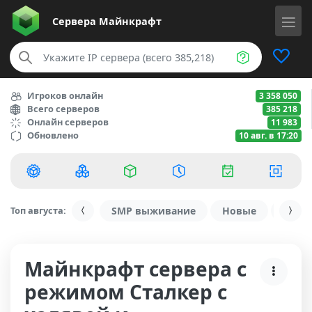
Сервера
Майнкрафт
Игроков онлайн
3 358 050
Всего серверов
385 218
Онлайн серверов
11 983
Обновлено
10 авг. в 17:20
Топ августа:
SMP выживание
Новые
С ду
Майнкрафт сервера с
режимом Сталкер с