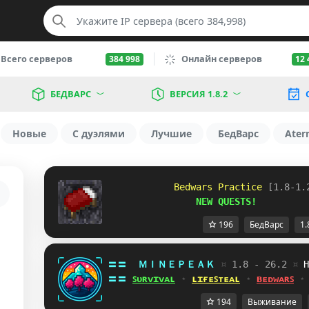
Всего серверов
Онлайн серверов
384 998
12 
БЕДВАРС
ВЕРСИЯ 1.8.2
Новые
С дуэлями
Лучшие
БедВарс
Ater
            Bedwars Practice 
[1.8-1.
                NEW QUESTS!
196
БедВарс
1.
〓〓  
ＭＩＮＥＰＥＡＫ 
¤ 
1.8 - 26.2 
¤ 
R
〓〓 
ꜱᴜʀᴠɪᴠᴀʟ
 ⋆ 
ʟɪғᴇꜱᴛᴇᴀʟ
 ⋆ 
ʙᴇᴅᴡᴀʀꜱ
 ⋆
194
Выживание