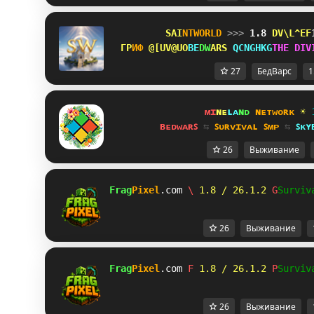
S
A
I
N
T
WORLD 
>>> 
1.8 
QESJ]U@
Г
Р
И
Ф 
GW@D^M@
B
E
D
W
A
RS 
U_X^\NR
T
H
E
D
I
V
27
БедВарс
1
ᴍɪ
ɴᴇ
ʟᴀ
ɴᴅ 
ɴᴇᴛᴡᴏʀᴋ 
☀ 
ʙᴇᴅᴡᴀʀꜱ 
⇆ 
ꜱᴜʀᴠɪᴠᴀʟ ꜱᴍᴘ 
⇆ 
ꜱᴋʏ
26
Выживание
Frag
Pixel
.com 
C
 1.8 / 26.1.2 
O
Surviv
26
Выживание
Frag
Pixel
.com 
P
 1.8 / 26.1.2 
H
Surviv
26
Выживание