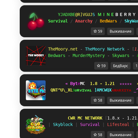
BXPUAPO
SQE_GMR
G
ＭＩＮＥ
ＢＥＲＲＹ
Survival 
/ 
Anarchy 
/ 
BedWars 
/ 
SkyWa
59
Выживание
TheMoory.net 
-
 TheMoory Network 
- 
[
1
Bedwars 
-
 MurderMystery 
- 
Skywars 
» 
59
БедВарс
1
« B
y
t
e
MC 
1.8 - 1.21 
✭
✭
✭
✭
✭  
ZBZRUZQY]
ꜱ
ᴜ
ʀ
ᴠ
ɪ
ᴠ
ᴀ
ʟ 
JEVMBWX
ᴀ
ɴ
ᴀ
ʀ
x
ɪ
ʏ
ᴀ 
H
58
Выживание
        CWR MC NETWORK 
[
1.8.x - 1.21
| 
Skyblock 
| 
Survival 
| 
Lifesteal 
| 
58
Выживание