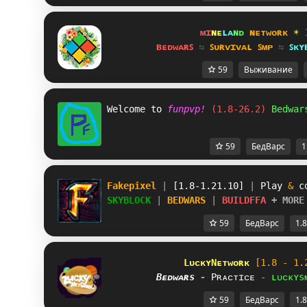
ᴍɪ
ɴᴇ
ʟᴀ
ɴᴅ 
ɴᴇᴛᴡᴏʀᴋ 
☀ 
ʙᴇᴅᴡᴀʀꜱ 
⇆ 
ꜱᴜʀᴠɪᴠᴀʟ ꜱᴍᴘ 
⇆ 
ꜱᴋʏ
59
Выживание
Welcome to 
funpvp! 
(1.8-26.2) 
Bedwar
59
БедВарс
1
Fakepixel 
| 
[1.8-1.21.10] 
| 
Play 
& 
c
SKYBLOCK 
| 
BEDWARS 
| 
BUILDFFA 
+ MORE
59
БедВарс
1.8
LᴜᴄᴋʏNᴇᴛᴡᴏʀᴋ
[1.8 - 1.
Bᴇᴅᴡᴀʀs 
-
Pʀᴀᴄᴛɪᴄᴇ 
-
ʟᴜᴄᴋʏs
59
БедВарс
1.8