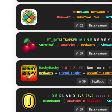
ᴍɪ
ɴᴇ
ʟᴀ
ɴᴅ 
ɴᴇᴛᴡᴏʀᴋ 
☀ 
ʙᴇᴅᴡᴀʀꜱ 
⇆ 
ꜱᴜʀᴠɪᴠᴀʟ ꜱᴍᴘ 
⇆ 
ꜱᴋʏ
62
Выживание
@HPXUPZ
IE]SYNG
D
ＭＩＮＥ
ＢＥＲＲＹ
Survival 
/ 
Anarchy 
/ 
BedWars 
/ 
SkyWa
59
Выживание
BashyBashy 
1.8
-1.21 
SIJ
 Non-toxic! 
P
Bedwars
 ◆ 
Fiend Fight
 ◆ 
Assault Cour
59
БедВарс
1
‹ 
ＤＥＸ
ＬＡＮＤ 
1.8
-
26.2 
✯✯✯✯✯ 
›
⚠ 
ВЫЖИВАНИЕ 
K
 АНАРХИЯ 
I
 BEDWARS 
A
 SK
59
Выживание