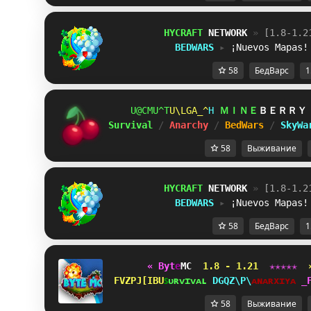
HYCRAFT 
NETWORK 
» 
[1.8-1.2
BEDWARS 
▸ 
¡Nuevos Mapas!
58
БедВарс
1
XCMSL^E
KWVM^WN
\
ＭＩＮＥ
ＢＥＲＲＹ
Survival 
/ 
Anarchy 
/ 
BedWars 
/ 
SkyWa
58
Выживание
HYCRAFT 
NETWORK 
» 
[1.8-1.2
BEDWARS 
▸ 
¡Nuevos Mapas!
58
БедВарс
1
« B
y
t
e
MC 
1.8 - 1.21 
✭
✭
✭
✭
✭  
IYLQ_^GSZ
ꜱ
ᴜ
ʀ
ᴠ
ɪ
ᴠ
ᴀ
ʟ 
JWEJ\C^
ᴀ
ɴ
ᴀ
ʀ
x
ɪ
ʏ
ᴀ 
@
58
Выживание