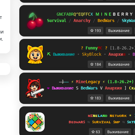
YXETZ^R
VOM^VPV
P
ＭＩＮＥ
ＢＥＲＲＹ
т
Survival 
/ 
Anarchy 
/ 
BedWars 
/ 
SkyWa
193
Выживание
ии
и.
?
Funny
MC
?
[
1
.
8
-
2
6
.
2
+
⛏
В
ы
ж
и
в
а
н
и
е
•
S
k
y
B
l
o
c
k
•
А
н
а
р
х
и
я
•
B
184
Выживание
-]
--
 ⚡ 
Mine
Legacy
⚡
(1.8-26.2+)
❤
В
ы
ж
и
в
а
н
и
е
\
B
e
d
W
a
r
s
W
А
н
а
р
х
и
я
K
С
к
183
Выживание
ᴍɪ
ɴᴇ
ʟᴀ
ɴᴅ 
ɴᴇᴛᴡᴏʀᴋ 
☀ 
ʙᴇᴅᴡᴀʀꜱ 
⇆ 
ꜱᴜʀᴠɪᴠᴀʟ ꜱᴍᴘ 
⇆ 
ꜱᴋʏ
63
Выживание