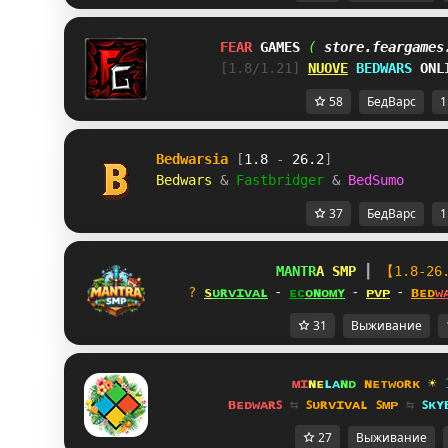
FEAR 
GAMES 
( 
store.feargames
        [1.8/1.21] 
NUOVE
BEDWARS
ONL
58
БедВарс
1
Bedwarsia 
[
1.8 
- 
26.2
] 
Bedwars 
& 
Fastbridger 
& 
BedSumo
37
БедВарс
1
M
A
N
T
R
A 
S
M
P 
┃ 
【1.8-26
? 
s
ᴜ
ʀ
ᴠ
ɪ
ᴠ
ᴀ
ʟ
 ⁃ 
ᴇ
ᴄ
ᴏ
ɴ
ᴏ
ᴍ
ʏ
 ⁃ 
ᴘ
ᴠ
ᴘ
 ⁃ 
ʙ
ᴇ
ᴅ
ᴡ
31
Выживание
ᴍɪ
ɴᴇ
ʟᴀ
ɴᴅ 
ɴᴇᴛᴡᴏʀᴋ 
☀ 
ʙᴇᴅᴡᴀʀꜱ 
⇆ 
ꜱᴜʀᴠɪᴠᴀʟ ꜱᴍᴘ 
⇆ 
ꜱᴋʏ
27
Выживание