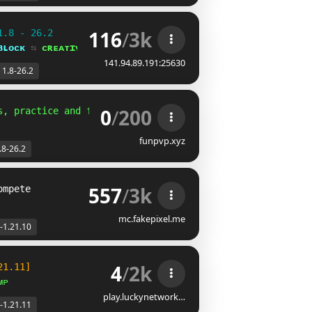
116
/
3k
1.8 - 26.2
ʙʟᴏᴄᴋ 
⇆ 
ᴄʀᴇᴀᴛɪᴠᴇ⁺
141.94.89.191:25630
1.8-26.2
0
/
200
s, practice and fastbridger!
funpvp.xyz
.8-26.2
557
/
3k
ompete
mc.fakepixel.me
-1.21.10
4
/
2k
21.11]
ᴍᴘ
play.luckynetwork…
-1.21.11