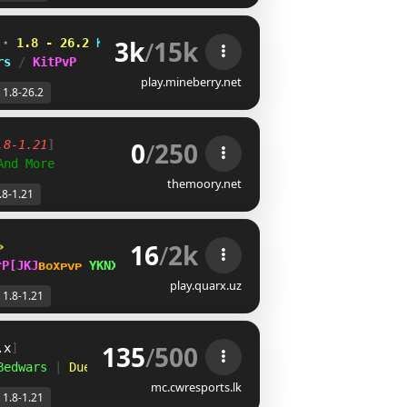
3k
/
15k
 
⋆ 
1.8 - 26.2
UUOV_TG
IZTSWLM
A
rs 
/ 
KitPvP
play.mineberry.net
1.8-26.2
0
/
250
.8-1.21
] 
And More
themoory.net
.8-1.21
16
/
2k
»   
^LY@VH
ʙ
ᴏ
x
ᴘ
ᴠ
ᴘ 
R_NTI]]
ʙᴇᴅ
ᴡᴀʀꜱ 
OD]W\@SJF
play.quarx.uz
1.8-1.21
135
/
500
.x
]
Bedwars 
| 
Duels 
|
mc.cwresports.lk
1.8-1.21