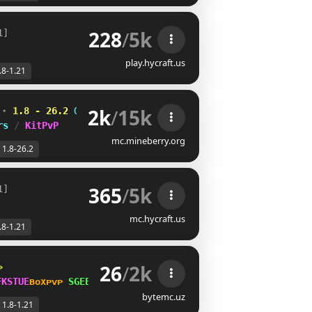
228
/
5k
1]
play.hycraft.us
.8-1.21
2k
/
15k
 
⋆ 
1.8 - 26.2
XIHD@SN
OR[RKFQ
M
rs 
/ 
KitPvP
mc.mineberry.org
1.8-26.2
365
/
5k
1]
mc.hycraft.us
.8-1.21
26
/
2k
»   
BJ_WJK
ʙ
ᴏ
x
ᴘ
ᴠ
ᴘ 
U\JBRC[
ʙᴇᴅ
ᴡᴀʀꜱ 
IIQ]OXHVJ
bytemc.uz
1.8-1.21