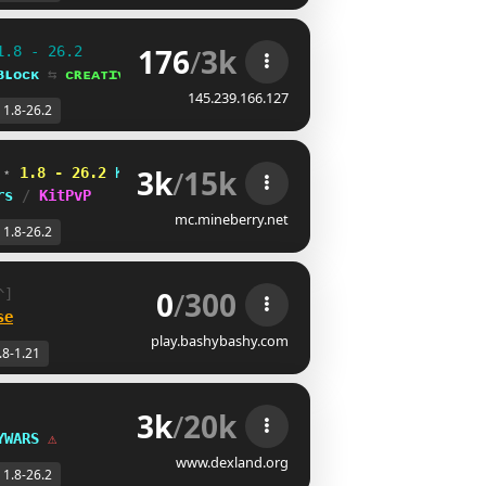
176
/
3k
1.8 - 26.2
ʙʟᴏᴄᴋ 
⇆ 
ᴄʀᴇᴀᴛɪᴠᴇ⁺
145.239.166.127
1.8-26.2
3k
/
15k
 
⋆ 
1.8 - 26.2
VBUYTLF
UDUQB\S
Z
rs 
/ 
KitPvP
mc.mineberry.net
1.8-26.2
0
/
300
WT
se
play.bashybashy.com
.8-1.21
3k
/
20k
YWARS 
⚠
www.dexland.org
1.8-26.2