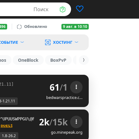
Поиск
Обновлено
496
9 авг. в 10:10
СОБЫТИЕ
ХОСТИНГ
nos
OneBlock
BoxPvP
1.19.3
1.16
1.8.2
61
/
1
21.11]
bedwarspractice.c…
8-1.21.11
2k
/
15k
QFA_F\GYS]__LOJ]LGEGPPGL
 
ᴅᴜᴇʟꜱ
go.minepeak.org
1.8-26.2