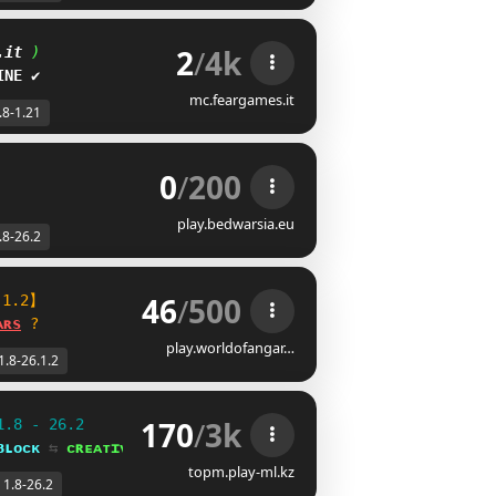
2
/
4k
.it 
)
INE
✔
mc.feargames.it
.8-1.21
0
/
200
play.bedwarsia.eu
.8-26.2
46
/
500
.1.2】
ᴀ
ʀ
s
?
play.worldofangar…
1.8-26.1.2
170
/
3k
1.8 - 26.2
ʙʟᴏᴄᴋ 
⇆ 
ᴄʀᴇᴀᴛɪᴠᴇ⁺
topm.play-ml.kz
1.8-26.2