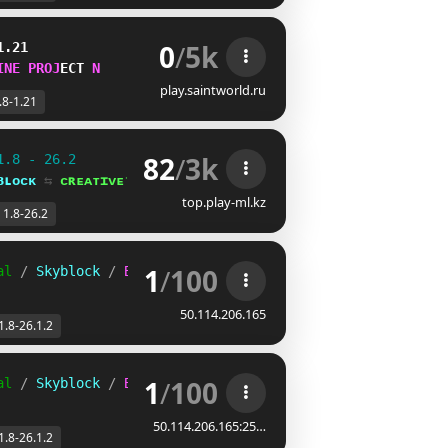
0
/
5k
1.21
I
N
E
P
R
O
J
E
C
T
F
play.saintworld.ru
.8-1.21
82
/
3k
1.8 - 26.2
ʙʟᴏᴄᴋ 
⇆ 
ᴄʀᴇᴀᴛɪᴠᴇ⁺
top.play-ml.kz
1.8-26.2
1
/
100
al 
/ 
Skyblock 
/ 
Bedwars 
/ 
Anarchy..
50.114.206.165
1.8-26.1.2
1
/
100
al 
/ 
Skyblock 
/ 
Bedwars 
/ 
Anarchy..
50.114.206.165:25…
1.8-26.1.2