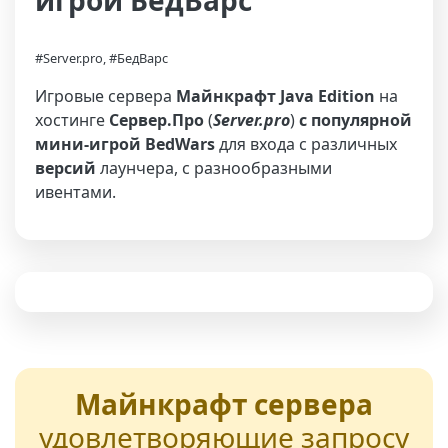
игрой БедВарс
#Server.pro, #БедВарс
Игровые сервера
Майнкрафт Java Edition
на
хостинге
Сервер.Про
(
Server.pro
)
с популярной
мини-игрой BedWars
для входа с различных
версий
лаунчера, с разнообразными
ивентами.
Майнкрафт сервера
удовлетворяющие запросу