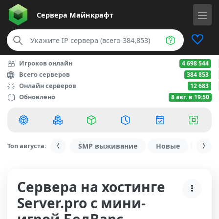
Сервера
Майнкрафт
Игроков онлайн
4 698 544
Всего серверов
384 853
Онлайн серверов
12 683
Обновлено
8 авг. в 19:50
Топ августа:
SMP выживание
Новые
С ду
Сервера на хостинге
Server.pro с мини-