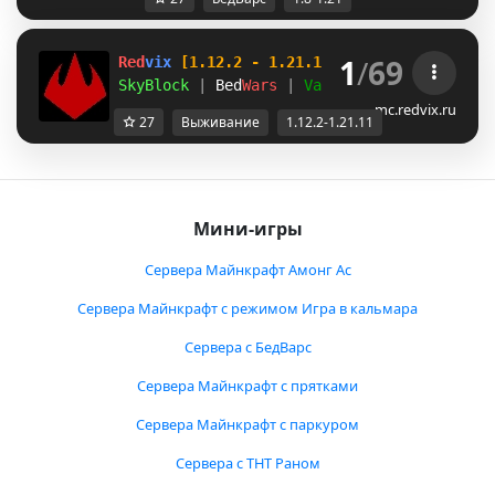
1
/
69
Red
vix 
[1.12.2 - 1.21.11]
SkyBlock 
| 
Bed
Wars 
| 
Vanilla:SMP+
mc.redvix.ru
27
Выживание
1.12.2-1.21.11
Мини-игры
Сервера Майнкрафт Амонг Ас
Сервера Майнкрафт с режимом Игра в кальмара
Сервера с БедВарс
Сервера Майнкрафт с прятками
Сервера Майнкрафт с паркуром
Сервера с ТНТ Раном