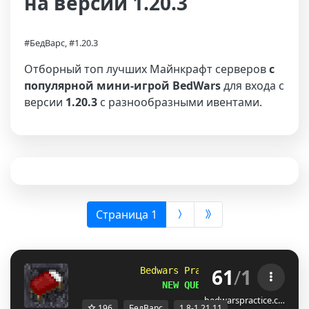
на версии 1.20.3
#БедВарс, #1.20.3
Отборный топ лучших Майнкрафт серверов
с
популярной мини-игрой BedWars
для входа с
версии
1.20.3
с разнообразными ивентами.
(выбрана)
Страница 1
61
/
1
            Bedwars Practice 
[1.8-1.21.11]
                NEW QUESTS!
bedwarspractice.c…
196
БедВарс
1.8-1.21.11