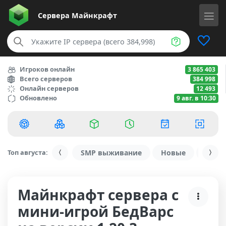
Сервера
Майнкрафт
Игроков онлайн
3 865 403
Всего серверов
384 998
Онлайн серверов
12 493
Обновлено
9 авг. в 10:30
Топ августа:
SMP выживание
Новые
С ду
Майнкрафт сервера с
мини-игрой БедВарс