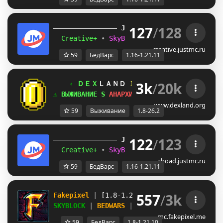
127
/
128
JUST
MC
(1.16 
– 
1.21.11) 
Creative+ 
• 
SkyBlockTech 
• 
LuckyWars 
• 
B
creative.justmc.ru
59
БедВарс
1.16-1.21.11
3k
/
20k
‹ 
ＤＥＸ
ＬＡＮＤ 
1.8
-
26.2 
✯✯✯✯✯ 
›
⚠ 
ВЫЖИВАНИЕ 
Z
 АНАРХИЯ 
B
 BEDWARS 
N
 SKYWARS 
www.dexland.org
59
Выживание
1.8-26.2
122
/
123
JUST
MC
(1.16 
– 
1.21.11) 
Creative+ 
• 
SkyBlockTech 
• 
LuckyWars 
• 
B
aboad.justmc.ru
59
БедВарс
1.16-1.21.11
557
/
3k
Fakepixel 
| 
[1.8-1.21.10] 
| 
Play 
& 
compete
SKYBLOCK 
| 
BEDWARS 
| 
BUILDFFA 
+ MORE
mc.fakepixel.me
59
БедВарс
1.8-1.21.10