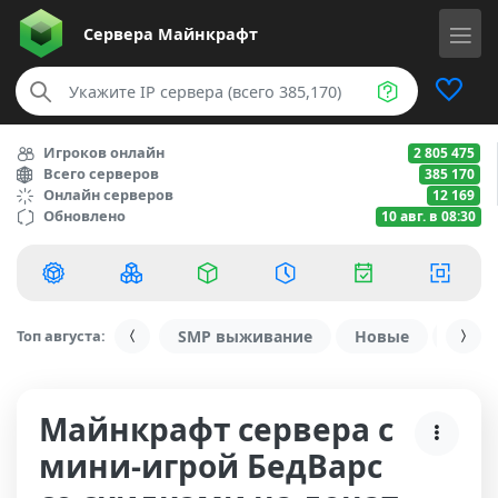
Сервера
Майнкрафт
Игроков онлайн
2 805 475
Всего серверов
385 170
Онлайн серверов
12 169
Обновлено
10 авг. в 08:30
Топ августа:
SMP выживание
Новые
С ду
Майнкрафт сервера с
мини-игрой БедВарс