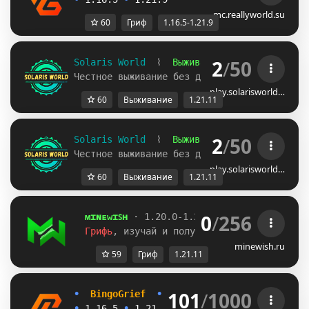
mc.reallyworld.su
60
Гриф
1.16.5-1.21.9
2
/
50
Solaris World  
⌇  
Выживание  
1.21.11 
Честное выживание без доната, гриферов и в
play.solarisworld…
60
Выживание
1.21.11
2
/
50
Solaris World  
⌇  
Выживание  
1.21.11 
Честное выживание без доната, гриферов и в
play.solarisworld…
60
Выживание
1.21.11
0
/
256
ᴍɪɴᴇᴡɪꜱʜ 
· 1.20.0-1.21.11 | 
Вайп был 15 
Грифь
, изучай и получай халяву. 
Играй се
minewish.ru
59
Гриф
1.21.11
101
/
1000
•
B
i
n
g
o
G
r
i
e
f  
•  
П
О
С
Л
Е
Д
Н
И
Й 
Л
Е
Т
Н
И
Й 
В
А
Й
П
• 
1.16.5 
• 
1.21.9 
•    
30 ИЮЛЯ 
В 
13:00 
М
С
К