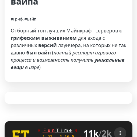
вайпа
#Гриф, #Вайп
Отборный топ лучших Майнкрафт серверов
с
грифеским выживанием
для входа с
различных
версий
лаунчера, на которых не так
давно
был вайп
(
полный рестарт игрового
процесса и возможность получить
уникальные
вещи
в игре
)
11k
/
2k
✞ 
Ｆｕｎ
Ｔｉｍｅ
✞   
ГРИФЕРСКИЙ
\W
АНАРХИЯ
☆
 1.21 — 1.16.5  
☆    
Глобальное обновле