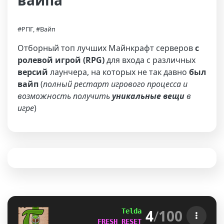
вайпа
#РПГ, #Вайп
Отборный топ лучших Майнкрафт серверов
с
ролевой игрой (RPG)
для входа с различных
версий
лаунчера, на которых не так давно
был
вайп
(
полный рестарт игрового процесса и
возможность получить
уникальные вещи
в
игре
)
4
/
100
Teldaria 
- 
Survival RPG  
FRESH RESET & UPDATE! 
[
1.21.4
+
]