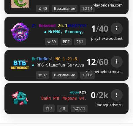
play.teldaria.com
40
Выживание
1.21.4
1
/
40
_P
 Hexwood
 26.1
@ANYFCCD
Reset Aug.16/25
     ◀ McMMO, Economy, Crates & More! ▶
play.hexwood.net
39
РПГ
26.1
12
/
60
B
e
T
h
e
B
e
s
t 
M
C
1.21.8
❖ 
RPG Slimefun Survival 
- 
N
o 
S
e
a
s
o
n 
R
e
s
e
t
s
playbethebestmc.c…
37
Выживание
1.21.8
0
/
2k
ᴀǫᴜᴀ
ʀɪsᴇ
[1.21.11]
Вайп РПГ Мирэль 04.07.2026 в 17:00 по 
mc.aquarise.ru
7
РПГ
1.21.11