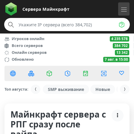
Сервера
Майнкрафт
Игроков онлайн
4 235 578
Всего серверов
384 702
Онлайн серверов
13 342
Обновлено
7 авг. в 15:00
Топ августа:
SMP выживание
Новые
С ду
Майнкрафт сервера с
РПГ сразу после