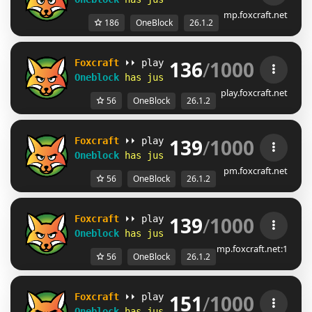
mp.foxcraft.net
186
OneBlock
26.1.2
136
/
1000
F
o
x
c
r
a
f
t
⏵⏵ play.foxcraft.net             
Oneblock
has just 
reset
!
play.foxcraft.net
56
OneBlock
26.1.2
139
/
1000
F
o
x
c
r
a
f
t
⏵⏵ play.foxcraft.net             
Oneblock
has just 
reset
!
pm.foxcraft.net
56
OneBlock
26.1.2
139
/
1000
F
o
x
c
r
a
f
t
⏵⏵ play.foxcraft.net             
Oneblock
has just 
reset
!
mp.foxcraft.net:1
56
OneBlock
26.1.2
151
/
1000
F
o
x
c
r
a
f
t
⏵⏵ play.foxcraft.net             
Oneblock
has just 
reset
!