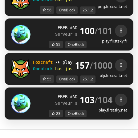
pog.foxcraft.net
56
OneBlock
26.1.2
100
/
101
          EBFB-#ADF3FD&
FIRSTSKY 
· 
ONEBLOCK
Serveur sans reset depuis 2021
play.firstsky.fr
55
OneBlock
157
/
1000
F
o
x
c
r
a
f
t
⏵⏵ play.foxcraft.net             
Oneblock
has just 
reset
!
xlji.foxcraft.net
55
OneBlock
26.1.2
103
/
104
          EBFB-#ADF3FD&
FIRSTSKY 
· 
ONEBLOCK
Serveur sans reset depuis 2021
play.firstsky.net
23
OneBlock