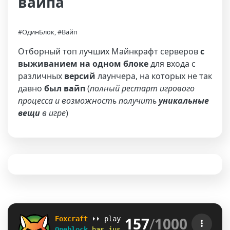
вайпа
#ОдинБлок, #Вайп
Отборный топ лучших Майнкрафт серверов
с
выживанием на одном блоке
для входа с
различных
версий
лаунчера, на которых не так
давно
был вайп
(
полный рестарт игрового
процесса и возможность получить
уникальные
вещи
в игре
)
157
/
1000
F
o
x
c
r
a
f
t
⏵⏵ play.foxcraft.net             
Oneblock
has just 
reset
!