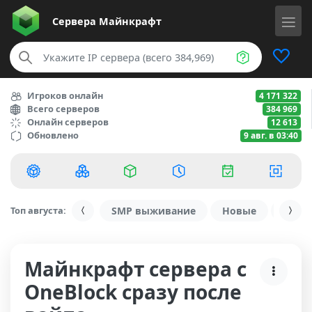
Сервера
Майнкрафт
Игроков онлайн
4 171 322
Всего серверов
384 969
Онлайн серверов
12 613
Обновлено
9 авг. в 03:40
Топ августа:
SMP выживание
Новые
С ду
Майнкрафт сервера с
OneBlock сразу после