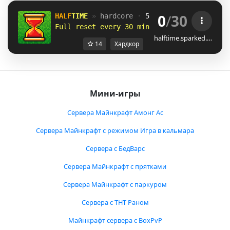
0
/
30
HALF
TIME 
» 
hardcore 
· 
500
x
500 
cage
Full reset every 30 min 
· 
die = spectate
halftime.sparked.…
14
Хардкор
Мини-игры
Сервера Майнкрафт Амонг Ас
Сервера Майнкрафт с режимом Игра в кальмара
Сервера с БедВарс
Сервера Майнкрафт с прятками
Сервера Майнкрафт с паркуром
Сервера с ТНТ Раном
Майнкрафт сервера с BoxPvP