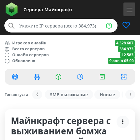
Сервера
Майнкрафт
Игроков онлайн
4 328 607
Всего серверов
384 973
Онлайн серверов
12 583
Обновлено
9 авг. в 05:00
Топ августа:
SMP выживание
Новые
С ду
Майнкрафт сервера с
выживанием бомжа