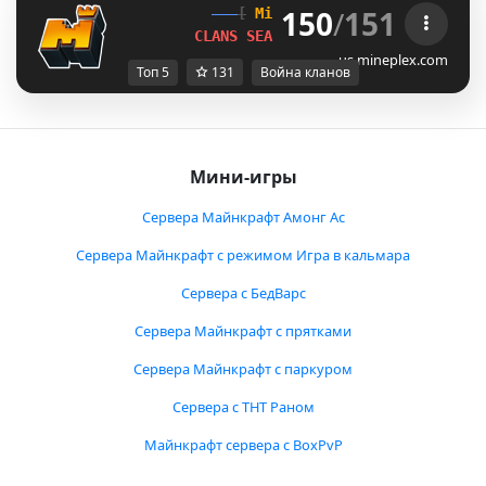
150
/
151
[
Mineplex
Games
]
CLANS SEASON 1 
LIVE NOW!
us.mineplex.com
Топ 5
131
Война кланов
Мини-игры
Сервера Майнкрафт Амонг Ас
Сервера Майнкрафт с режимом Игра в кальмара
Сервера с БедВарс
Сервера Майнкрафт с прятками
Сервера Майнкрафт с паркуром
Сервера с ТНТ Раном
Майнкрафт сервера с BoxPvP