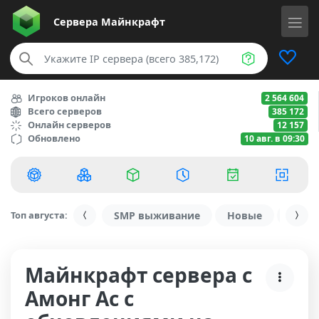
Сервера
Майнкрафт
Игроков онлайн
2 564 604
Всего серверов
385 172
Онлайн серверов
12 157
Обновлено
10 авг. в 09:30
Топ августа:
SMP выживание
Новые
С ду
Майнкрафт сервера с
Амонг Ас с