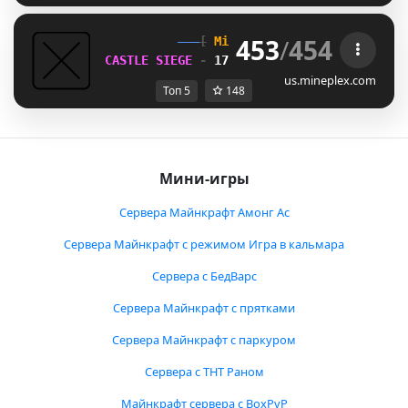
453
/
454
[
Mineplex
Games
]
CASTLE SIEGE 
- 
17 HOURS, 8 MINUTES
us.mineplex.com
Топ 5
148
Мини-игры
Сервера Майнкрафт Амонг Ас
Сервера Майнкрафт с режимом Игра в кальмара
Сервера с БедВарс
Сервера Майнкрафт с прятками
Сервера Майнкрафт с паркуром
Сервера с ТНТ Раном
Майнкрафт сервера с BoxPvP