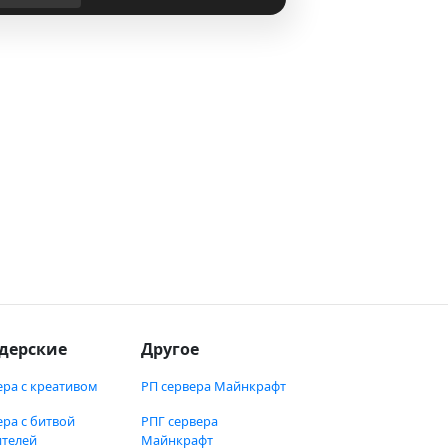
дерские
Другое
ера с креативом
РП сервера Майнкрафт
ера с битвой
РПГ сервера
ителей
Майнкрафт