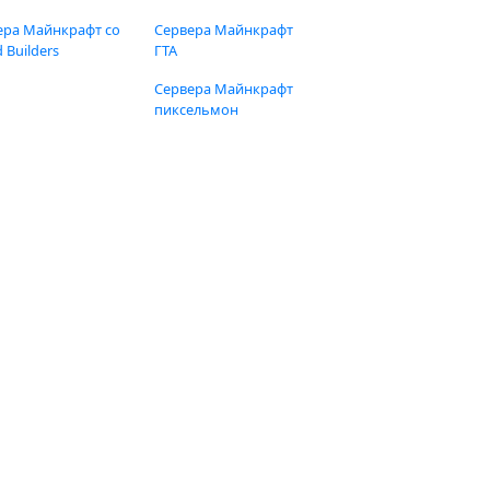
ера Майнкрафт со
Сервера Майнкрафт
 Builders
ГТА
Сервера Майнкрафт
пиксельмон