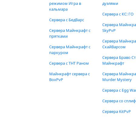
режимом Игра в
дуэлями
кальмара
Сервера с КС: ГО
Сервера с БедВарс
Сервера Майнкр
Сервера Майнкрафт с
SkyPvP
прятками
Сервера Майнкра
Сервера Майнкрафт с
СкайВарсом
паркуром
Сервера Браво Ст
Сервера с ТНТ Раном
Майнкрафт
Майнкрафт сервера с
Сервера Майнкр
BoxPvP
Murder Mystery
Сервера с Egg Wa
Сервера со спли
Сервера KitPvP