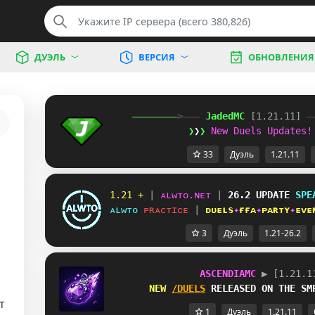
ДУЭЛЬ
ВЕРСИЯ
ОБНОВЛЕНИЯ
>   
J
a
d
e
d
M
C
[1.21.11] 
 
❯
❯
❯ 
New Duels Updates!
33
Дуэль
1.21.11
1.21 +
 | 
ᴀʟᴡᴛᴏ.ɴᴇᴛ
 | 
26.2 UPDATE
SPE
ᴀʟᴡᴛᴏ
 ᴘʀᴀᴄᴛɪᴄᴇ
 | 
ᴅᴜᴇʟs
✦
ғғᴀ
✦
ᴘᴀʀᴛʏ
✦
ᴇᴠᴇ
3
Дуэль
1.21-26.2
ASCENDIAMC
▶
[1.21.1
NEW 
/DUELS
 RELEASED ON THE SM
т
1
Дуэль
1.21.11