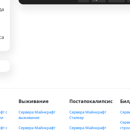
да
са
Выживание
Постапокалипсис
Бил
фт с
Сервера Майнкрафт
Сервера Майнкрафт
Серв
ми
выживание
Сталкер
Серв
фт с
Сервера Майнкрафт
Сервера Майнкрафт
стро