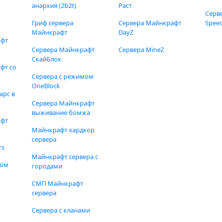
анархия (2b2t)
Раст
Серв
Гриф сервера
Сервера Майнкрафт
Speed
Майнкрафт
DayZ
афт
Сервера Майнкрафт
Сервера MineZ
СкайБлок
фт со
Сервера с режимом
OneBlock
арс в
Сервера Майнкрафт
выживание бомжа
афт
Майнкрафт хардкор
сервера
rs
Майнкрафт сервера с
фом
городами
СМП Майнкрафт
сервера
Сервера с кланами