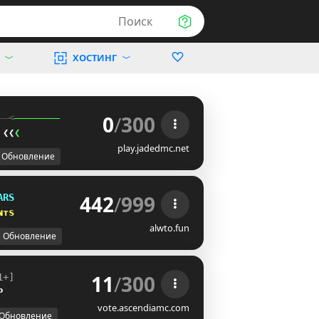
Поиск
ХОСТИНГ
0
/
300
  <
 ❮
❮
❮
play.jadedmc.net
Обновление
442
/
999
ARS
ɴᴛs
alwto.fun
Обновление
11
/
300
1+]
P
vote.ascendiamc.com
Обновление