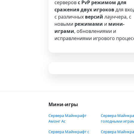
серверов
с PvP режимом для
сражения двух игроков
для вхо
с различных
версий
лаунчера, с
новыми
режимами
и
мини-
играми
, обновлениями и
исправлениями игрового процес
Мини-игры
Сервера Майнкрафт
Сервера Майнкра
Амонг Ас
голодными игра
Сервера Майнкрафт с
Сервера Майнкра