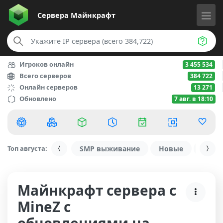
Сервера
Майнкрафт
Игроков онлайн
3 455 534
Всего серверов
384 722
Онлайн серверов
13 271
Обновлено
7 авг. в 18:10
Топ августа:
SMP выживание
Новые
С ду
Майнкрафт сервера с
MineZ с