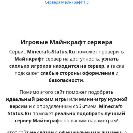
Сервера Майнкрафт 1.5
Игровые Майнкрафт сервера
Сервис
Minecraft-Status.Ru
поможет проверить
Майнкрафт
сервер на доступность,
узнать
сколько игроков находится на сервер
, а также
подскажет
слабые стороны оформления
и
безопасности
.
Помимо этого сайт поможет подобрать
идеальный режим игры
или
мини-игру нужной
версии
и с определенным событием.
Minecraft-
Status.Ru
поможет
реально подобрать лучший
сервер Майнкрафт
по вашим параметрам!
Этот сайт
не связан с официальными лицами
, а