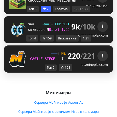
Свободный мир квадратных построек. /p auto
45.155.207.151
Топ 3
2
Креатив
1.8-1.18.2
9k
/
10k
sᴍᴘ
◁
═
═
[‐
C
O
M
P
L
E
X
G
A
M
I
N
G
‐]
═
═
▷
ғᴀᴄᴛɪᴏ
sᴋʏʙʟᴏᴄᴋ
]
@
i
#
1
1
.
2
1
ᴠ
ᴀ
ɴ
ɪ
ʟ
ʟ
ᴀ
ɴ
ᴇ
ᴛ
ᴡ
ᴏ
ʀ
ᴋ
V
^
i
bmc.mc-complex.com
Топ 4
159
Выживание
1.21
220
/
221
[
Mineplex
Games
]
CASTLE SIEGE 
- 
7 HOURS, 8 MINUTES
us.mineplex.com
Топ 5
158
Мини-игры
Сервера Майнкрафт Амонг Ас
Сервера Майнкрафт с режимом Игра в кальмара