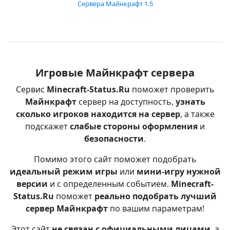
Сервера Майнкрафт 1.5
Игровые Майнкрафт сервера
Сервис
Minecraft-Status.Ru
поможет проверить
Майнкрафт
сервер на доступность,
узнать
сколько игроков находится на сервер
, а также
подскажет
слабые стороны оформления
и
безопасности
.
Помимо этого сайт поможет подобрать
идеальный режим игры
или
мини-игру нужной
версии
и с определенным событием.
Minecraft-
Status.Ru
поможет
реально подобрать лучший
сервер Майнкрафт
по вашим параметрам!
Этот сайт
не связан с официальными лицами
, а