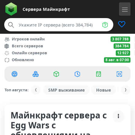
Сервера
Майнкрафт
Игроков онлайн
3 807 788
Всего серверов
384 784
Онлайн серверов
12 927
Обновлено
8 авг. в 07:00
Топ августа:
SMP выживание
Новые
С ду
Майнкрафт сервера с
Egg Wars с