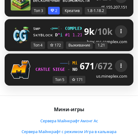
Бесконечные возможности.. В пределах разум
45.155.207.151
Топ 3
2
Креатив
1.8-1.18.2
9k
/
10k
sᴍᴘ
◁
═
═
[‐
C
O
M
P
L
E
X
G
A
M
I
N
G
‐]
═
═
▷
ғᴀᴄᴛɪᴏ
sᴋʏʙʟᴏᴄᴋ
U
T
i
#
1
1
.
2
1
ᴠ
ᴀ
ɴ
ɪ
ʟ
ʟ
ᴀ
ɴ
ᴇ
ᴛ
ᴡ
ᴏ
ʀ
ᴋ
]
V
i
bmc.mc-complex.com
Топ 4
172
Выживание
1.21
671
/
672
[
Mineplex
Games
]
CASTLE SIEGE 
- 
NOW
us.mineplex.com
Топ 5
171
Мини-игры
Сервера Майнкрафт Амонг Ас
Сервера Майнкрафт с режимом Игра в кальмара