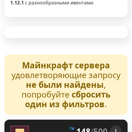
1.12.1
с разнообразными ивентами.
Майнкрафт сервера
удовлетворяющие запросу
не были найдены
,
попробуйте
сбросить
один из фильтров
.
148
/
500
T
W
E
N
T
U
R
E
[1.21-26.2] 