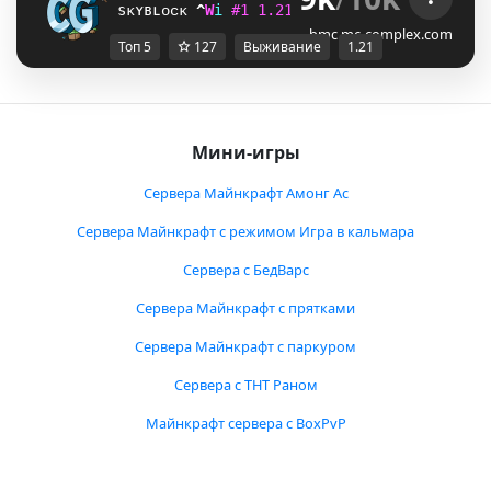
sᴋʏʙʟᴏᴄᴋ
G
^
i
#
1
1
.
2
1
ᴠ
ᴀ
ɴ
ɪ
ʟ
ʟ
ᴀ
ɴ
ᴇ
ᴛ
ᴡ
ᴏ
ʀ
ᴋ
U
P
i
bmc.mc-complex.com
Топ 5
127
Выживание
1.21
Мини-игры
Сервера Майнкрафт Амонг Ас
Сервера Майнкрафт с режимом Игра в кальмара
Сервера с БедВарс
Сервера Майнкрафт с прятками
Сервера Майнкрафт с паркуром
Сервера с ТНТ Раном
Майнкрафт сервера с BoxPvP