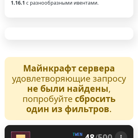
1.16.1
с разнообразными ивентами.
Майнкрафт сервера
удовлетворяющие запросу
не были найдены
,
попробуйте
сбросить
один из фильтров
.
48
/
500
T
W
E
N
T
U
R
E
[1.21-26.2] 