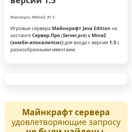
версии 1.5
#Server.pro, #MineZ, #1.5
Игровые сервера
Майнкрафт Java Edition
на
хостинге
Сервер.Про
(
Server.pro
)
с MineZ
(зомби-апокалипсис)
для входа с версии
1.5
с
разнообразными ивентами.
Майнкрафт сервера
удовлетворяющие запросу
не были найдены
,