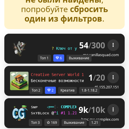
попробуйте
сбросить
один из фильтров
.
54
/
300
V
A
N
I
L
L
A
S
Q
U
A
D
? 
К
л
ю
ч
о
т
у
ю
т
н
о
й
в
а
н
и
л
и
у
т
е
б
я
.
mc.vanillasquad.com
Топ 1
6
Выживание
1
/
20
Creative Server World 1.8-1.12.2-1.16.5-
1.
Бесконечные возможности.. В пределах разум
45.155.207.151
Топ 2
2
Креатив
1.8-1.18.2
9k
/
10k
sᴍᴘ
◁
═
═
[‐
C
O
M
P
L
E
X
G
A
M
I
N
G
‐]
═
═
▷
ғᴀᴄᴛɪᴏ
sᴋʏʙʟᴏᴄᴋ
H
Q
i
#
1
1
.
2
1
ᴠ
ᴀ
ɴ
ɪ
ʟ
ʟ
ᴀ
ɴ
ᴇ
ᴛ
ᴡ
ᴏ
ʀ
ᴋ
E
Q
i
bmc.mc-complex.com
Топ 3
169
Выживание
1.21