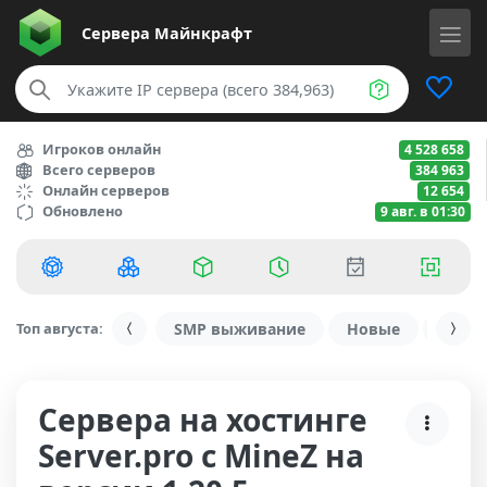
Сервера
Майнкрафт
Игроков онлайн
4 528 658
Всего серверов
384 963
Онлайн серверов
12 654
Обновлено
9 авг. в 01:30
Топ августа:
SMP выживание
Новые
С ду
Сервера на хостинге
Server.pro с MineZ на