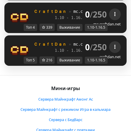
0
/
250
ＣｒａｆｔＤａｎ 
» 
mc.craftdan.net
//  
Выж
1.10 - 1.16.5         
//     
RPG
mc.craftdan.net
Топ 4
339
Выживание
1.10-1.16.5
0
/
250
ＣｒａｆｔＤａｎ 
» 
mc.craftdan.net
//  
Выж
1.10 - 1.16.5         
//     
RPG
craftdan.net
Топ 5
216
Выживание
1.10-1.16.5
Мини-игры
Сервера Майнкрафт Амонг Ас
Сервера Майнкрафт с режимом Игра в кальмара
Сервера с БедВарс
Сервера Майнкрафт с прятками