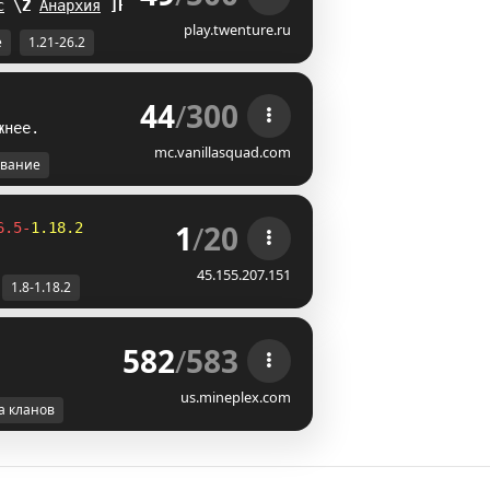
с
F
J
Анархия
GR
play.twenture.ru
е
1.21-26.2
44
/
300
ж
н
е
е
.
mc.vanillasquad.com
вание
1
/
20
6.5-
1.18.2
45.155.207.151
1.8-1.18.2
582
/
583
us.mineplex.com
а кланов