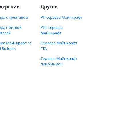
дерские
Другое
ера с креативом
РП сервера Майнкрафт
ера с битвой
РПГ сервера
ителей
Майнкрафт
ера Майнкрафт со
Сервера Майнкрафт
 Builders
ГТА
Сервера Майнкрафт
пиксельмон