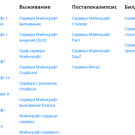
Выживание
Постапокалипсис
Бил
фт с
Сервера Майнкрафт
Сервера Майнкрафт
Серв
ми
выживание
Сталкер
Серв
фт с
Сервера Майнкрафт
Сервера Майнкрафт
стро
анархия (2b2t)
Раст
Серв
Гриф сервера
Сервера Майнкрафт
Speed
Майнкрафт
DayZ
афт
Сервера Майнкрафт
Сервера MineZ
СкайБлок
фт со
Сервера с режимом
OneBlock
арс в
Сервера Майнкрафт
выживание бомжа
афт
Майнкрафт хардкор
сервера
rs
Майнкрафт сервера с