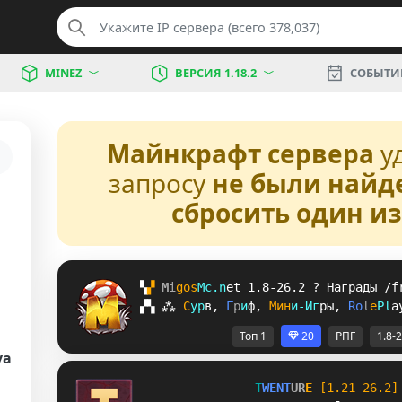
MINEZ
ВЕРСИЯ 1.18.2
СОБЫТИ
Майнкрафт сервера
у
запросу
не были найд
сбросить один и
▚
▞ 
M
i
g
o
s
M
c
.
n
e
t 
1.8-26.2 
? 
Награды /f
▞
▚
⁂
С
у
р
в
, 
Г
р
и
ф
, 
М
и
н
и
-
И
г
р
ы
, 
R
o
l
e
P
l
a
Топ 1
20
РПГ
1.8-
va
T
W
E
N
T
U
R
E
[1.21-26.2]