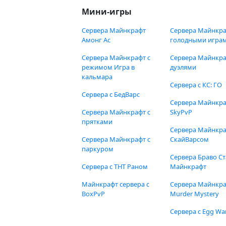
Мини-игры
Сервера Майнкрафт
Сервера Майнкра
Амонг Ас
голодными игра
Сервера Майнкрафт с
Сервера Майнкра
режимом Игра в
дуэлями
кальмара
Сервера с КС: ГО
Сервера с БедВарс
Сервера Майнкр
Сервера Майнкрафт с
SkyPvP
прятками
Сервера Майнкра
Сервера Майнкрафт с
СкайВарсом
паркуром
Сервера Браво Ст
Сервера с ТНТ Раном
Майнкрафт
Майнкрафт сервера с
Сервера Майнкр
BoxPvP
Murder Mystery
Сервера с Egg Wa