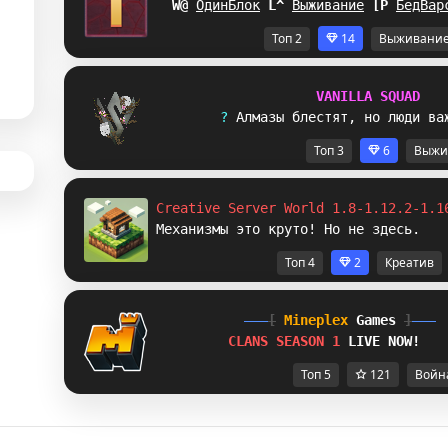
FD
ОдинБлок
K
Y
Выживание
M
\
БедВар
и
Топ 2
14
Выживани
V
A
N
I
L
L
A
S
Q
U
A
D
? 
А
л
м
а
з
ы
б
л
е
с
т
я
т
,
н
о
л
ю
д
и
в
а
Топ 3
6
Выжи
Creative Server World 1.8-1.12.2-1.1
Механизмы это круто! Но не здесь.
Топ 4
2
Креатив
[
Mineplex
Games
]
CLANS SEASON 1 
LIVE NOW!
Топ 5
121
Войн