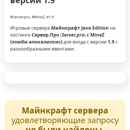
версии 1.9
#Server.pro, #MineZ, #1.9
Игровые сервера
Майнкрафт Java Edition
на
хостинге
Сервер.Про
(
Server.pro
)
с MineZ
(зомби-апокалипсис)
для входа с версии
1.9
с
разнообразными ивентами.
Майнкрафт сервера
удовлетворяющие запросу
не были найдены
,