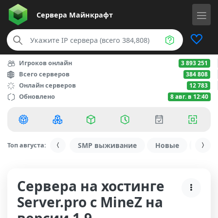
Сервера
Майнкрафт
Игроков онлайн
3 893 251
Всего серверов
384 808
Онлайн серверов
12 783
Обновлено
8 авг. в 12:40
Топ августа:
SMP выживание
Новые
С ду
Сервера на хостинге
Server.pro с MineZ на