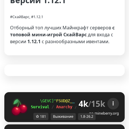
версии 1.12.1
#СкайВарс, #1.12.1
Отборный топ лучших Майнкрафт серверов
с
топовой мини-игрой СкайВарс
для входа с
версии
1.12.1
с разнообразными ивентами.
4k
/
15k
V\TWSZR
M_FALMG
S
ＭＩＮＥ
ＢＥＲＲＹ 
⋆ 
1.8
Survival 
/ 
Anarchy 
/ 
BedWars 
/ 
SkyWars 
/ 
K
go.mineberry.org
181
Выживание
1.8-26.2