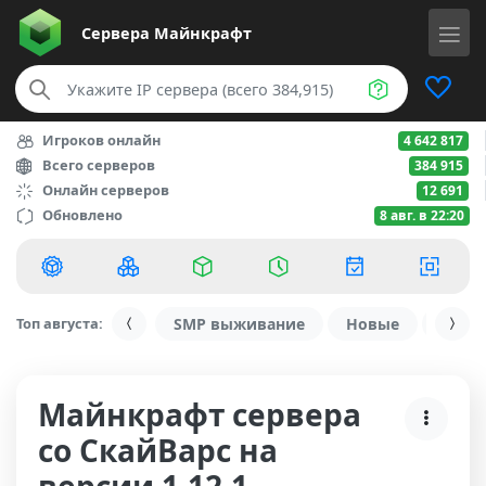
Сервера
Майнкрафт
Игроков онлайн
4 642 817
Всего серверов
384 915
Онлайн серверов
12 691
Обновлено
8 авг. в 22:20
Топ августа:
SMP выживание
Новые
С ду
Майнкрафт сервера
со СкайВарс на