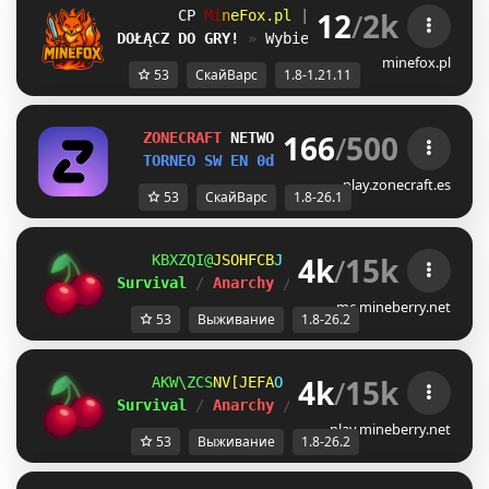
12
/
2k
\I
M
i
n
e
F
o
x
.
p
l
| 
1.8.x - 1.21.11 
\I
DOŁĄCZ DO GRY!
» 
Wybierz swój ulubiony try
minefox.pl
53
СкайВарс
1.8-1.21.11
166
/
500
Z
O
N
E
C
R
A
F
T
NETWORK 
1.8-26.1
TORNEO SW EN 
0d 1h 14m 48s 
/HO CAL
play.zonecraft.es
53
СкайВарс
1.8-26.1
4k
/
15k
CDRO[BU
NGEBBOL
B
ＭＩＮＥ
ＢＥＲＲＹ 
⋆ 
1.8
Survival 
/ 
Anarchy 
/ 
BedWars 
/ 
SkyWars 
/ 
K
mc.mineberry.net
53
Выживание
1.8-26.2
4k
/
15k
ZWI]ORE
UTXLRMW
R
ＭＩＮＥ
ＢＥＲＲＹ 
⋆ 
1.8
Survival 
/ 
Anarchy 
/ 
BedWars 
/ 
SkyWars 
/ 
K
play.mineberry.net
53
Выживание
1.8-26.2