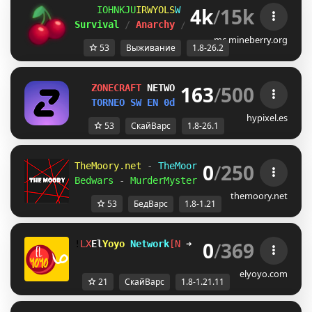
4k
/
15k
VHACU_W
KWXPH@O
E
ＭＩＮＥ
ＢＥＲＲＹ 
⋆ 
1.8
Survival 
/ 
Anarchy 
/ 
BedWars 
/ 
SkyWars 
/ 
K
mc.mineberry.org
53
Выживание
1.8-26.2
163
/
500
Z
O
N
E
C
R
A
F
T
NETWORK 
1.8-26.1
TORNEO SW EN 
0d 1h 8m 18s 
/HO CAL
hypixel.es
53
СкайВарс
1.8-26.1
0
/
250
TheMoory.net 
-
 TheMoory Network 
- 
[
1.8-1.2
Bedwars 
-
 MurderMystery 
- 
Skywars 
» 
And Mo
themoory.net
53
БедВарс
1.8-1.21
0
/
369
!
UL
El
Yoyo 
Network
[Z
➜ 
discord.gg/H8racy6xE
elyoyo.com
21
СкайВарс
1.8-1.21.11