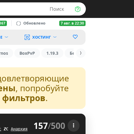
Поиск
Обновлено
167
7 авг. в 22:30
Е
ХОСТИНГ
rnos
BoxPvP
1.19.3
БедВарс
1.16
1.8.2
довлетворяющие
ены
, попробуйте
з фильтров
.
157
/
500
 
с
O
L
Анархия
YL