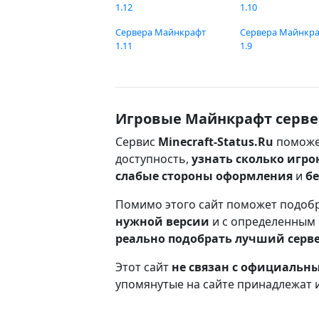
1.12
1.10
Сервера Майнкрафт
Сервера Майнкр
1.11
1.9
Игровые Майнкрафт серве
Сервис
Minecraft-Status.Ru
поможе
доступность,
узнать сколько игро
слабые стороны оформления
и
б
Помимо этого сайт поможет подоб
нужной версии
и с определенным
реально подобрать лучший серв
Этот сайт
не связан с официаль
упомянутые на сайте принадлежат 