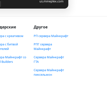
us.mineplex.com
дерские
Другое
ера с креативом
РП сервера Майнкрафт
ера с битвой
РПГ сервера
ителей
Майнкрафт
ера Майнкрафт со
Сервера Майнкрафт
 Builders
ГТА
Сервера Майнкрафт
пиксельмон