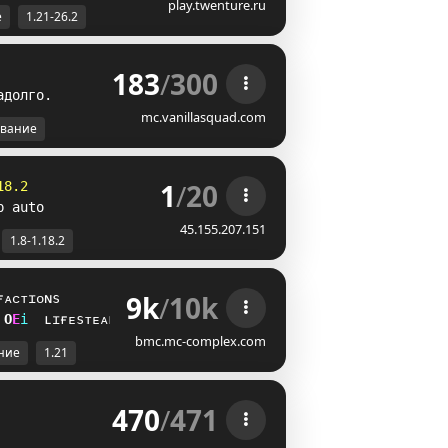
play.twenture.ru
е
1.21-26.2
183
/
300
а
д
о
л
г
о
.
mc.vanillasquad.com
вание
1
/
20
18.2
p auto
45.155.207.151
1.8-1.18.2
9k
/
10k
ғᴀᴄᴛɪᴏɴs
O
T
i
ʟɪғᴇsᴛᴇᴀʟ
bmc.mc-complex.com
ние
1.21
470
/
471