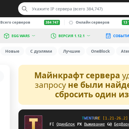
Всего серверов
Онлайн серверов
384 747
13 
EGG WARS
ВЕРСИЯ 1.12.1
СОБЫТИ
Новые
С дуэлями
Лучшие
OneBlock
Ate
Майнкрафт сервера
у
запросу
не были найд
сбросить один и
T
W
E
N
T
U
R
E
[1.21-26.2]
VS
ОдинБлок
\
T
Выживание
]
E
БедВар