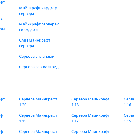
афт
Майнкрафт хардкор
сервера
rs
Майнкрафт сервера с
фом
городами
СМП Майнкрафт
сервера
Сервера с кланами
Сервера со СкайГрид
афт
Сервера Майнкрафт
Сервера Майнкрафт
Серв
1.20
1.18
1.16
афт
Сервера Майнкрафт
Сервера Майнкрафт
Серв
1.19
1.17
1.15
афт
Сервера Майнкрафт
Сервера Майнкрафт