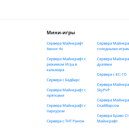
Мини-игры
Сервера Майнкрафт
Сервера Майнкра
Амонг Ас
голодными игра
Сервера Майнкрафт с
Сервера Майнкра
режимом Игра в
дуэлями
кальмара
Сервера с КС: ГО
Сервера с БедВарс
Сервера Майнкр
Сервера Майнкрафт с
SkyPvP
прятками
Сервера Майнкра
Сервера Майнкрафт с
СкайВарсом
паркуром
Сервера Браво Ст
Сервера с ТНТ Раном
Майнкрафт