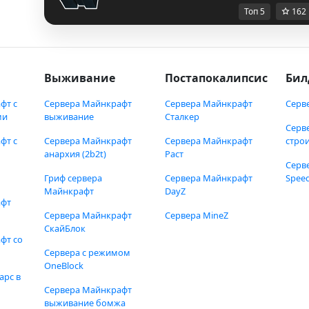
Топ 5
162
Выживание
Постапокалипсис
Бил
фт с
Сервера Майнкрафт
Сервера Майнкрафт
Серв
ми
выживание
Сталкер
Серв
фт с
Сервера Майнкрафт
Сервера Майнкрафт
стро
анархия (2b2t)
Раст
Серв
Гриф сервера
Сервера Майнкрафт
Speed
Майнкрафт
DayZ
афт
Сервера Майнкрафт
Сервера MineZ
СкайБлок
фт со
Сервера с режимом
OneBlock
арс в
Сервера Майнкрафт
выживание бомжа