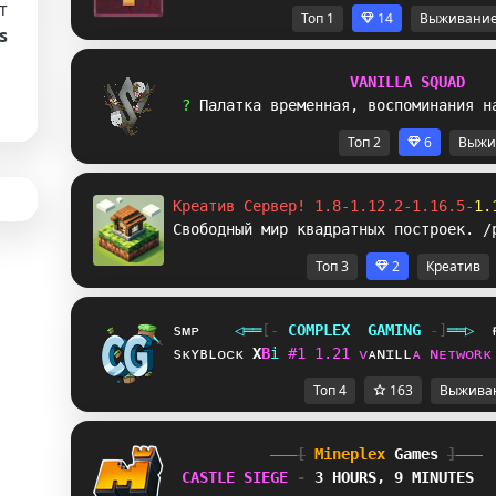
т
Топ 1
14
Выживани
s
V
A
N
I
L
L
A
S
Q
U
A
D
? 
П
а
л
а
т
к
а
в
р
е
м
е
н
н
а
я
,
в
о
с
п
о
м
и
н
а
н
и
я
н
Топ 2
6
Выжи
Креатив Сервер! 1.8-1.12.2-1.16.5-
1.
Свободный мир квадратных построек. /
Топ 3
2
Креатив
sᴍᴘ
◁
═
═
[‐
C
O
M
P
L
E
X
G
A
M
I
N
G
‐]
═
═
▷
sᴋʏʙʟᴏᴄᴋ
[
[
i
#
1
1
.
2
1
ᴠ
ᴀ
ɴ
ɪ
ʟ
ʟ
ᴀ
ɴ
ᴇ
ᴛ
ᴡ
ᴏ
ʀ
ᴋ
Топ 4
163
Выжива
[
Mineplex
Games
]
CASTLE SIEGE 
- 
3 HOURS, 9 MINUTES