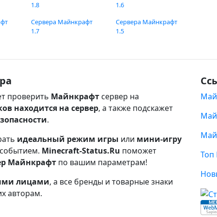
1.8
1.6
афт
Сервера Майнкрафт
Сервера Майнкрафт
1.7
1.5
ра
Сс
т проверить
Майнкрафт
сервер на
Май
ков находится на сервер
, а также подскажет
Май
езопасности
.
Май
рать
идеальный режим игры
или
мини-игру
 событием.
Minecraft-Status.Ru
поможет
Топ
ер Майнкрафт
по вашим параметрам!
Нов
ными лицами
, а все бренды и товарные знаки
их авторам.