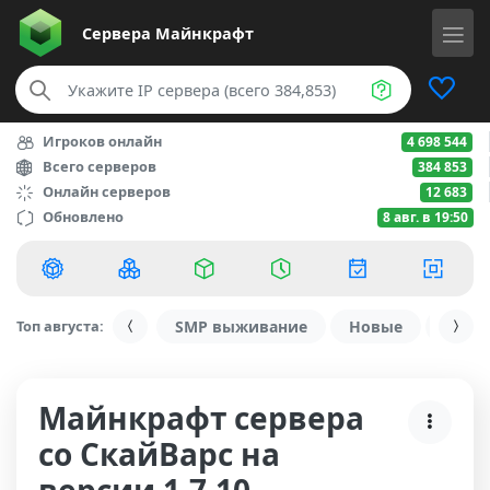
Сервера
Майнкрафт
Игроков онлайн
4 698 544
Всего серверов
384 853
Онлайн серверов
12 683
Обновлено
8 авг. в 19:50
Топ августа:
SMP выживание
Новые
С ду
Майнкрафт сервера
со СкайВарс на