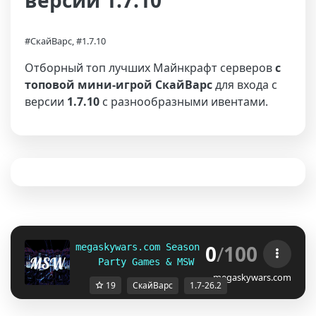
версии 1.7.10
#СкайВарс, #1.7.10
Отборный топ лучших Майнкрафт серверов
с
топовой мини-игрой СкайВарс
для входа с
версии
1.7.10
с разнообразными ивентами.
0
/
100
megaskywars.com Season 4.0  
  1.7-26.2
Party Games & MSW duels       
Native 1
megaskywars.com
19
СкайВарс
1.7-26.2