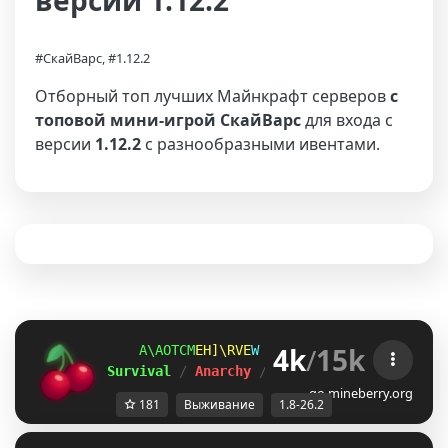
версии 1.12.2
#СкайВарс, #1.12.2
Отборный топ лучших Майнкрафт серверов
с
топовой мини-игрой СкайВарс
для входа с
версии
1.12.2
с разнообразными ивентами.
4k
/
15k
NTSVKQ@
PXL^LDE
@
ＭＩＮＥ
ＢＥＲＲＹ 
⋆ 
1.8
Survival 
/ 
Anarchy 
/ 
BedWars 
/ 
SkyWars 
/ 
K
go.mineberry.org
181
Выживание
1.8-26.2