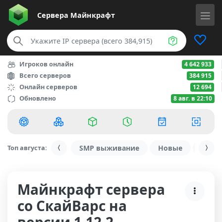
Сервера
Майнкрафт
Игроков онлайн
4 642 933
Всего серверов
384 915
Онлайн серверов
12 694
Обновлено
8 авг. в 22:10
Топ августа:
SMP выживание
Новые
С ду
Майнкрафт сервера
со СкайВарс на