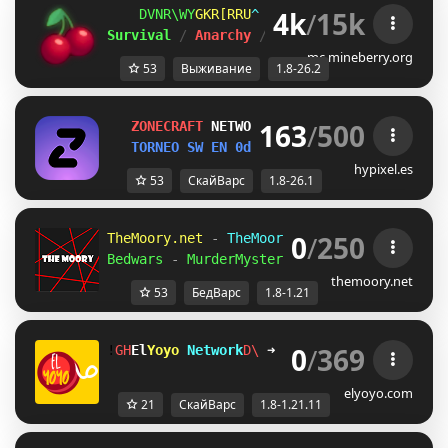
4k
/
15k
GCL_^N[
NVG@IJZ
\
ＭＩＮＥ
ＢＥＲＲＹ 
⋆ 
1.8
Survival 
/ 
Anarchy 
/ 
BedWars 
/ 
SkyWars 
/ 
K
mc.mineberry.org
53
Выживание
1.8-26.2
163
/
500
Z
O
N
E
C
R
A
F
T
NETWORK 
1.8-26.1
TORNEO SW EN 
0d 1h 8m 18s 
/HO CAL
hypixel.es
53
СкайВарс
1.8-26.1
0
/
250
TheMoory.net 
-
 TheMoory Network 
- 
[
1.8-1.2
Bedwars 
-
 MurderMystery 
- 
Skywars 
» 
And Mo
themoory.net
53
БедВарс
1.8-1.21
0
/
369
!
XH
El
Yoyo 
Network
GO
➜ 
discord.gg/H8racy6xE
elyoyo.com
21
СкайВарс
1.8-1.21.11