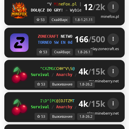
12
/
2k
\I
M
i
n
e
F
o
x
.
p
l
| 
1.8.x - 1.21.11 
A_
DOŁĄCZ DO GRY!
» 
Wybierz swój ulubiony try
minefox.pl
53
СкайВарс
1.8-1.21.11
166
/
500
Z
O
N
E
C
R
A
F
T
NETWORK 
1.8-26.1
TORNEO SW EN 
0d 1h 14m 48s 
/HO CAL
play.zonecraft.es
53
СкайВарс
1.8-26.1
4k
/
15k
YUDDMDW
BQEQ_LX
M
ＭＩＮＥ
ＢＥＲＲＹ 
⋆ 
1.8
Survival 
/ 
Anarchy 
/ 
BedWars 
/ 
SkyWars 
/ 
K
mc.mineberry.net
53
Выживание
1.8-26.2
4k
/
15k
D]ITWKR
V@RGOMI
@
ＭＩＮＥ
ＢＥＲＲＹ 
⋆ 
1.8
Survival 
/ 
Anarchy 
/ 
BedWars 
/ 
SkyWars 
/ 
K
play.mineberry.net
53
Выживание
1.8-26.2