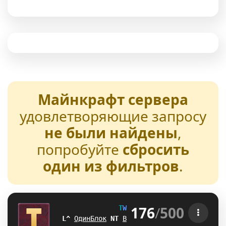
Майнкрафт сервера
удовлетворяющие запросу
не были найдены
,
попробуйте
сбросить
один из фильтров
.
176
/
500
T
W
E
N
T
U
R
E
[1.21-26.2] 
IW
ОдинБлок
_
V
Выживание
M
W
БедВарс
G
\
А