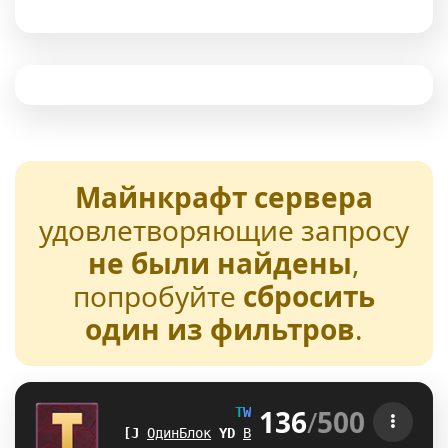
Майнкрафт сервера
удовлетворяющие запросу
не были найдены
,
попробуйте
сбросить
один из фильтров
.
136
/
500
T
W
E
N
T
U
R
E
[1.21-26.2] 
^[
ОдинБлок
M
Z
Выживание
D
]
БедВарс
T
Q
А