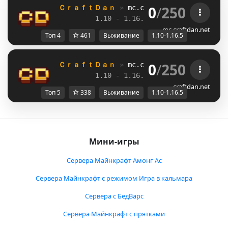
0
/
250
ＣｒａｆｔＤａｎ 
» 
mc.craftdan.net
//  
Выж
1.10 - 1.16.5         
//     
RPG
mc.craftdan.net
Топ 4
461
Выживание
1.10-1.16.5
0
/
250
ＣｒａｆｔＤａｎ 
» 
mc.craftdan.net
//  
Выж
1.10 - 1.16.5         
//     
RPG
craftdan.net
Топ 5
338
Выживание
1.10-1.16.5
Мини-игры
Сервера Майнкрафт Амонг Ас
Сервера Майнкрафт с режимом Игра в кальмара
Сервера с БедВарс
Сервера Майнкрафт с прятками