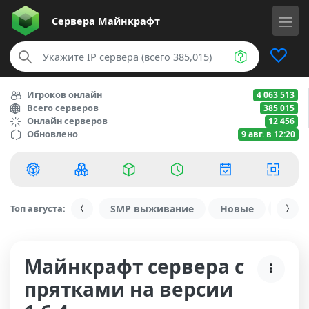
Сервера
Майнкрафт
Игроков онлайн
4 063 513
Всего серверов
385 015
Онлайн серверов
12 456
Обновлено
9 авг. в 12:20
Топ августа:
SMP выживание
Новые
С ду
Майнкрафт сервера с
прятками на версии