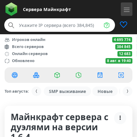
Сервера
Майнкрафт
Игроков онлайн
4 695 774
Всего серверов
384 845
Онлайн серверов
12 683
Обновлено
8 авг. в 19:40
Топ августа:
SMP выживание
Новые
С ду
Майнкрафт сервера с
дуэлями на версии