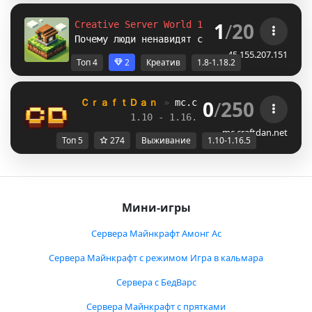
1
/
20
Creative Server World 1.8-1.12.2-1.16.5-
1.
Почему люди ненавидят снег?
45.155.207.151
Топ 4
2
Креатив
1.8-1.18.2
0
/
250
ＣｒａｆｔＤａｎ 
» 
mc.craftdan.net
//  
Выж
1.10 - 1.16.5         
//     
RPG
mc.craftdan.net
Топ 5
274
Выживание
1.10-1.16.5
Мини-игры
Сервера Майнкрафт Амонг Ас
Сервера Майнкрафт с режимом Игра в кальмара
Сервера с БедВарс
Сервера Майнкрафт с прятками