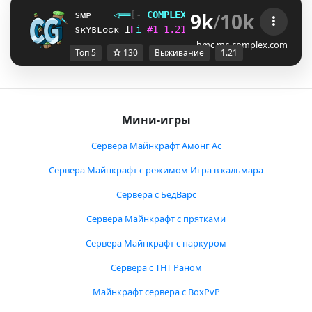
9k
/
10k
sᴍᴘ
◁
═
═
[‐
C
O
M
P
L
E
X
G
A
M
I
N
G
‐]
═
═
▷
ғᴀᴄᴛɪᴏ
sᴋʏʙʟᴏᴄᴋ
^
T
i
#
1
1
.
2
1
ᴠ
ᴀ
ɴ
ɪ
ʟ
ʟ
ᴀ
ɴ
ᴇ
ᴛ
ᴡ
ᴏ
ʀ
ᴋ
Y
W
i
bmc.mc-complex.com
Топ 5
130
Выживание
1.21
Мини-игры
Сервера Майнкрафт Амонг Ас
Сервера Майнкрафт с режимом Игра в кальмара
Сервера с БедВарс
Сервера Майнкрафт с прятками
Сервера Майнкрафт с паркуром
Сервера с ТНТ Раном
Майнкрафт сервера с BoxPvP