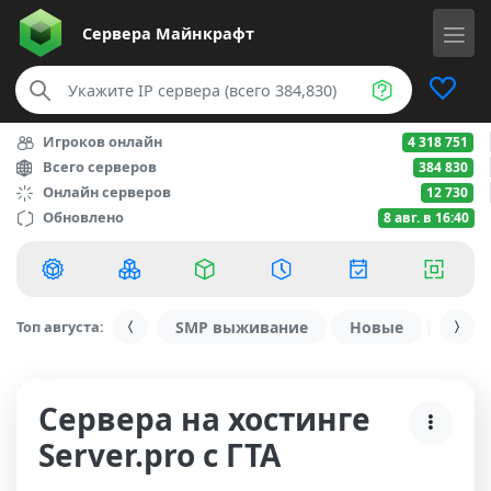
Сервера
Майнкрафт
Игроков онлайн
4 318 751
Всего серверов
384 830
Онлайн серверов
12 730
Обновлено
8 авг. в 16:40
Топ августа:
SMP выживание
Новые
С ду
Сервера на хостинге
Server.pro с ГТА