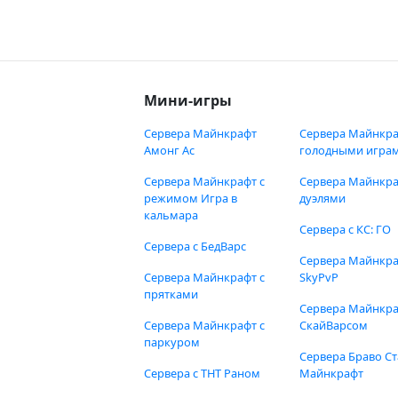
Мини-игры
Сервера Майнкрафт
Сервера Майнкра
Амонг Ас
голодными игра
Сервера Майнкрафт с
Сервера Майнкра
режимом Игра в
дуэлями
кальмара
Сервера с КС: ГО
Сервера с БедВарс
Сервера Майнкр
Сервера Майнкрафт с
SkyPvP
прятками
Сервера Майнкра
Сервера Майнкрафт с
СкайВарсом
паркуром
Сервера Браво Ст
Сервера с ТНТ Раном
Майнкрафт