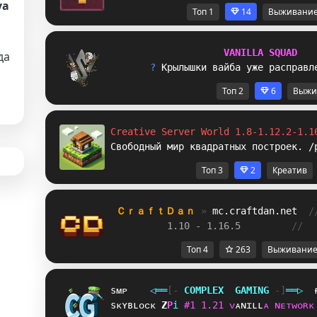
va
Топ 1
14
Выживани
V
A
N
I
L
L
A
S
Q
U
A
D
да
? 
К
р
ы
л
ы
ш
к
и
в
а
й
б
а
у
ж
е
р
а
с
п
р
а
в
л
Топ 2
6
Выжи
Creative Server World 1.8-1.12.2-1.1
Свободный мир квадратных построек. /
Топ 3
2
Креатив
ＣｒａｆｔＤａｎ 
» 
mc.craftdan.net
/
1.10 - 1.16.5         
//  
Топ 4
263
Выживани
sᴍᴘ
◁
═
═
[‐
C
O
M
P
L
E
X
G
A
M
I
N
G
‐]
═
═
▷
sᴋʏʙʟᴏᴄᴋ
C
O
i
#
1
1
.
2
1
ᴠ
ᴀ
ɴ
ɪ
ʟ
ʟ
ᴀ
ɴ
ᴇ
ᴛ
ᴡ
ᴏ
ʀ
ᴋ