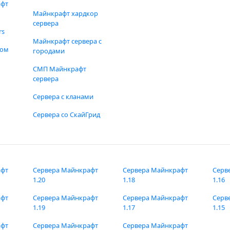
афт
Майнкрафт хардкор
сервера
rs
Майнкрафт сервера с
фом
городами
СМП Майнкрафт
сервера
Сервера с кланами
Сервера со СкайГрид
афт
Сервера Майнкрафт
Сервера Майнкрафт
Серв
1.20
1.18
1.16
афт
Сервера Майнкрафт
Сервера Майнкрафт
Серв
1.19
1.17
1.15
афт
Сервера Майнкрафт
Сервера Майнкрафт