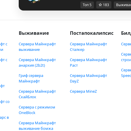
Топ 5
183
Выжива
Выживание
Постапокалипсис
Бил
фт с
Сервера Майнкрафт
Сервера Майнкрафт
Серв
ми
выживание
Сталкер
Серв
фт с
Сервера Майнкрафт
Сервера Майнкрафт
стро
анархия (2b2t)
Раст
Серв
Гриф сервера
Сервера Майнкрафт
Speed
Майнкрафт
DayZ
афт
Сервера Майнкрафт
Сервера MineZ
СкайБлок
фт со
Сервера с режимом
OneBlock
арс в
Сервера Майнкрафт
выживание бомжа