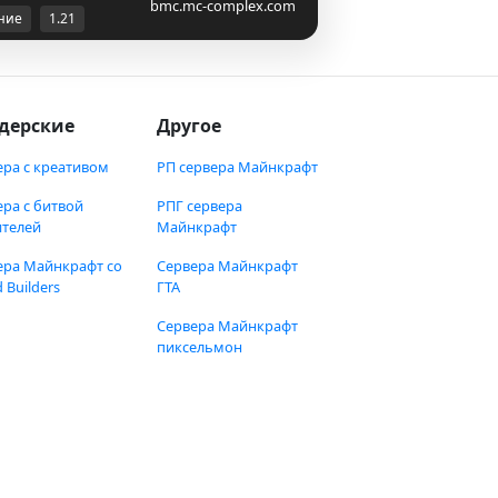
bmc.mc-complex.com
ние
1.21
дерские
Другое
ера с креативом
РП сервера Майнкрафт
ера с битвой
РПГ сервера
ителей
Майнкрафт
ера Майнкрафт со
Сервера Майнкрафт
 Builders
ГТА
Сервера Майнкрафт
пиксельмон