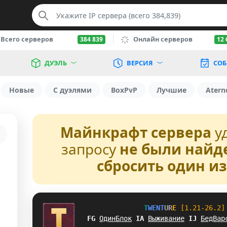
Всего серверов
Онлайн серверов
384 839
12 
ДУЭЛЬ
ВЕРСИЯ
СОБ
Новые
С дуэлями
BoxPvP
Лучшие
Atern
Майнкрафт сервера
у
запросу
не были найд
сбросить один и
T
W
E
N
T
U
R
E
[1.21-26.2]
UL
ОдинБлок
I
O
Выживание
S
U
БедВар