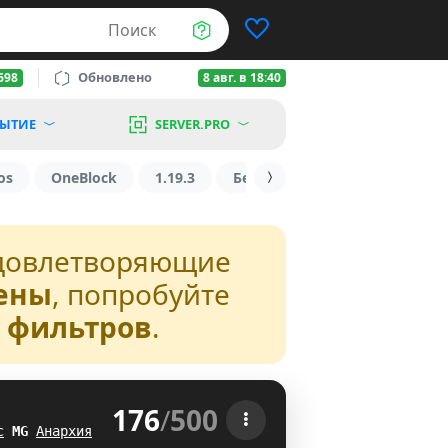
Поиск
Обновлено
698
8 авг. в 18:40
ЫТИЕ
SERVER.PRO
os
OneBlock
1.19.3
БедВарс
1.16
1.8.2
довлетворяющие
ены
, попробуйте
з фильтров
.
176
/
500
 
с
[
L
Анархия
MK