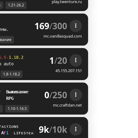
play.twenture.ru
е
1.21-26.2
169
/
300
е
н
ы
.
mc.vanillasquad.com
вание
1
/
20
6.5-
1.18.2
p auto
45.155.207.151
1.8-1.18.2
0
/
250
/  
Выживание
   
RPG
mc.craftdan.net
е
1.10-1.16.5
9k
/
10k
ғᴀᴄᴛɪᴏɴs
S
A
i
ʟɪғᴇsᴛᴇᴀʟ