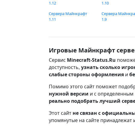
1.12
1.10
Сервера Майнкрафт
Сервера Майнкр
1.11
1.9
Игровые Майнкрафт серве
Сервис
Minecraft-Status.Ru
поможе
доступность,
узнать сколько игро
слабые стороны оформления
и
б
Помимо этого сайт поможет подоб
нужной версии
и с определенным
реально подобрать лучший серв
Этот сайт
не связан с официаль
упомянутые на сайте принадлежат 