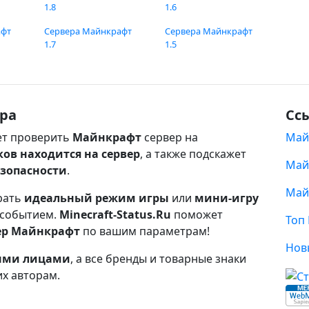
1.8
1.6
афт
Сервера Майнкрафт
Сервера Майнкрафт
1.7
1.5
ра
Сс
т проверить
Майнкрафт
сервер на
Май
ков находится на сервер
, а также подскажет
Май
езопасности
.
Май
рать
идеальный режим игры
или
мини-игру
 событием.
Minecraft-Status.Ru
поможет
Топ
ер Майнкрафт
по вашим параметрам!
Нов
ными лицами
, а все бренды и товарные знаки
их авторам.