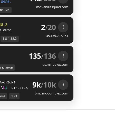
д
е
л
а
.
mc.vanillasquad.com
вание
2
/
20
18.2
p auto
45.155.207.151
1.8-1.18.2
135
/
136
us.mineplex.com
а кланов
9k
/
10k
ғᴀᴄᴛɪᴏɴs
D
U
i
ʟɪғᴇsᴛᴇᴀʟ
bmc.mc-complex.com
ние
1.21