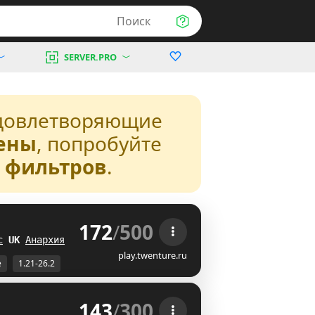
Поиск
SERVER.PRO
довлетворяющие
ены
, попробуйте
з фильтров
.
172
/
500
 
с
X
[
Анархия
J_
play.twenture.ru
е
1.21-26.2
143
/
300