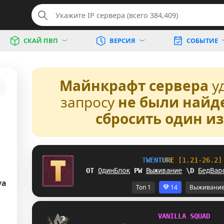
СКАЙ ПВП
ВЕРСИЯ
СОБЫТИЕ
Майнкрафт сервера
у
запросу
не были найд
сбросить один и
T
W
E
N
T
U
R
E
[1.21-26.2]
\Y
ОдинБлок
_
T
Выживание
@
T
БедВар
va
Топ 1
14
Выживани
V
A
N
I
L
L
A
S
Q
U
A
D