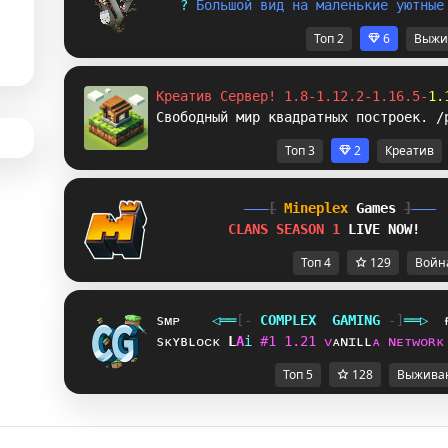
? 
Б
о
л
ь
ш
о
й
в
и
д
н
а
м
а
л
е
н
ь
к
и
е
у
ю
т
н
ы
е
Топ 2
6
Выжи
Креатив Сервер! 1.8-1.12.2-1.16.5-
1.
Свободный мир квадратных построек. /
Топ 3
2
Креатив
[
Mineplex
Games
]
CLANS SEASON 1 
LIVE NOW!
Топ 4
129
Войн
sᴍᴘ
◁
═
═
[‐
C
O
M
P
L
E
X
G
A
M
I
N
G
‐]
═
═
▷
sᴋʏʙʟᴏᴄᴋ
S
E
i
#
1
1
.
2
1
ᴠ
ᴀ
ɴ
ɪ
ʟ
ʟ
ᴀ
ɴ
ᴇ
ᴛ
ᴡ
ᴏ
ʀ
ᴋ
Топ 5
128
Выжива