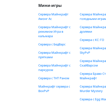
Мини-игры
Сервера Майнкрафт
Сервера Майнкра
Амонг Ас
голодными игра
Сервера Майнкрафт с
Сервера Майнкра
режимом Игра в
дуэлями
кальмара
Сервера с КС: ГО
Сервера с БедВарс
Сервера Майнкр
Сервера Майнкрафт с
SkyPvP
прятками
Сервера Майнкра
Сервера Майнкрафт с
СкайВарсом
паркуром
Сервера Браво Ст
Сервера с ТНТ Раном
Майнкрафт
Майнкрафт сервера с
Сервера Майнкр
BoxPvP
Murder Mystery
Сервера с Egg Wa