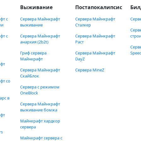
Выживание
Постапокалипсис
Бил
фт с
Сервера Майнкрафт
Сервера Майнкрафт
Серв
ми
выживание
Сталкер
Серв
фт с
Сервера Майнкрафт
Сервера Майнкрафт
стро
анархия (2b2t)
Раст
Серв
Гриф сервера
Сервера Майнкрафт
Speed
Майнкрафт
DayZ
афт
Сервера Майнкрафт
Сервера MineZ
СкайБлок
фт со
Сервера с режимом
OneBlock
арс в
Сервера Майнкрафт
выживание бомжа
афт
Майнкрафт хардкор
сервера
rs
Майнкрафт сервера с