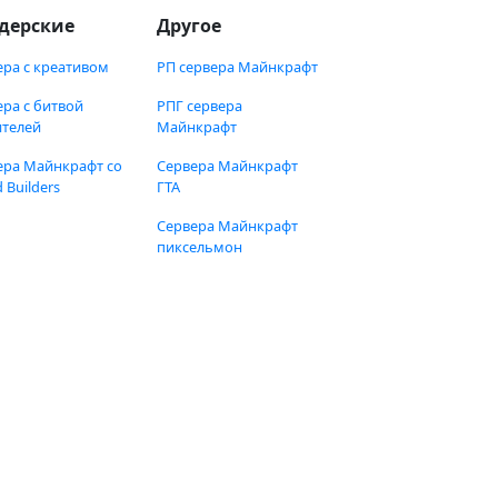
дерские
Другое
ера с креативом
РП сервера Майнкрафт
ера с битвой
РПГ сервера
ителей
Майнкрафт
ера Майнкрафт со
Сервера Майнкрафт
 Builders
ГТА
Сервера Майнкрафт
пиксельмон