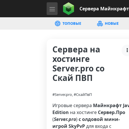
Сервера
Майнкрафт
ТОПОВЫЕ
НОВЫЕ
Сервера на
хостинге
Server.pro со
Скай ПВП
#Server.pro, #СкайПвП
Игровые сервера
Майнкрафт Ja
Edition
на хостинге
Сервер.Про
(
Server.pro
)
с олдовой мини-
игрой SkyPvP
для входа с